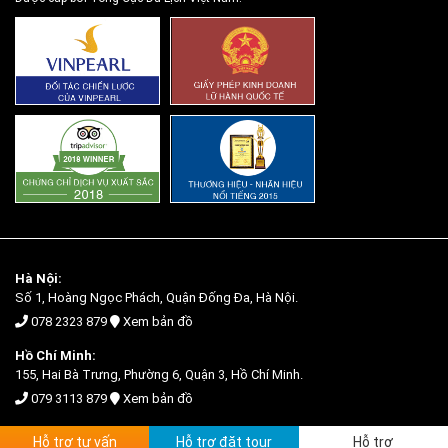
Hà Nội:
Số 1, Hoàng Ngọc Phách, Quận Đống Đa, Hà Nội.
078 2323 879
Xem bản đồ
Hồ Chí Minh:
155, Hai Bà Trưng, Phường 6, Quận 3, Hồ Chí Minh.
079 3113 879
Xem bản đồ
Hỗ trợ tư vấn
Hỗ trợ đặt tour
Hỗ trợ