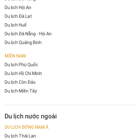
Du lịch Hội An
Du lịch Đà Lạt
Du lịch Huế
Du lịch Đà Nẵng - Hội An
Du lịch Quảng Bình
MIỀN NAM
Du lịch Phú Quốc
Du lịch Hồ Chí Minh
Du lịch Côn Đảo
Du lịch Miền Tây
Du lịch nước ngoài
DU LỊCH ĐÔNG NAM Á
Du lịch Thái Lan