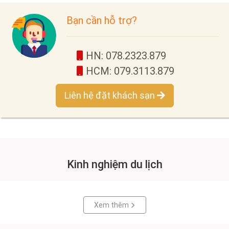
Bạn cần hỗ trợ?
HN: 078.2323.879
HCM: 079.3113.879
Liên hệ đặt khách sạn
Kinh nghiệm du lịch
Xem thêm