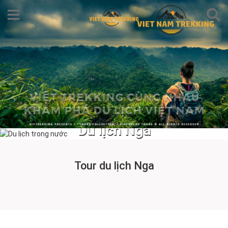
Du lịch Nga
Tour du lịch Nga