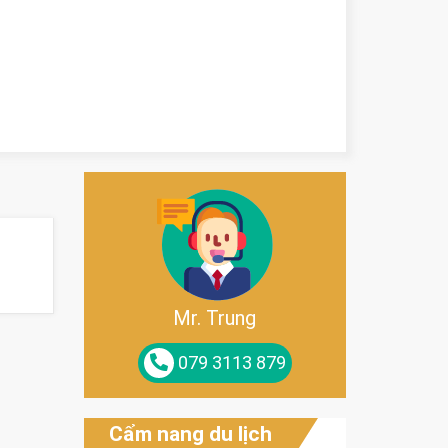
Mr. Trung
079 3113 879
Cẩm nang du lịch