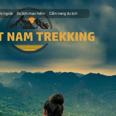
ớc ngoài
Du lịch mạo hiểm
Cẩm nang du lịch