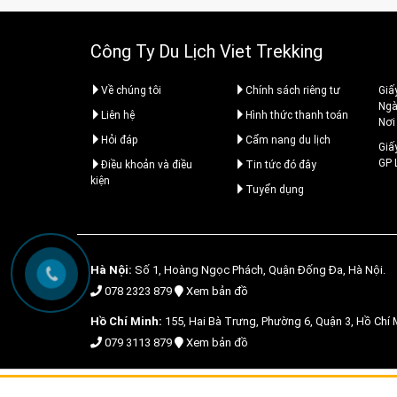
Công Ty Du Lịch Viet Trekking
Về chúng tôi
Chính sách riêng tư
Giấ
Ngà
Liên hệ
Hình thức thanh toán
Nơi
Hỏi đáp
Cẩm nang du lịch
Giấ
GP
Điều khoản và điều
Tin tức đó đây
kiện
Tuyển dụng
Hà Nội:
Số 1, Hoàng Ngọc Phách, Quận Đống Đa, Hà Nội.
078 2323 879
Xem bản đồ
Hồ Chí Minh:
155, Hai Bà Trưng, Phường 6, Quận 3, Hồ Chí 
079 3113 879
Xem bản đồ