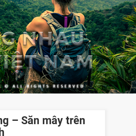
ng – Săn mây trên
h