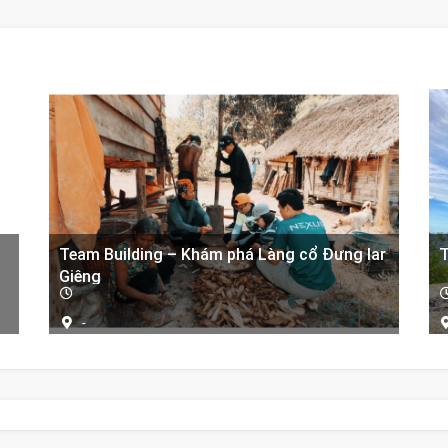
Team Building – Khám phá Làng cổ Đưng Iar
T
Giêng
-