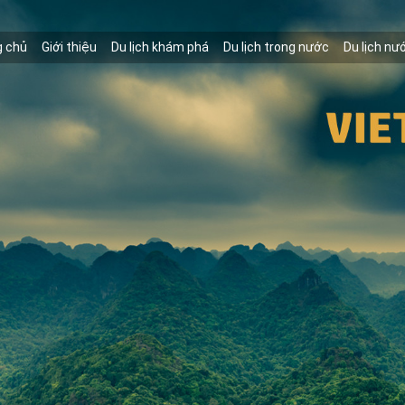
g chủ
Giới thiệu
Du lịch khám phá
Du lịch trong nước
Du lịch nư