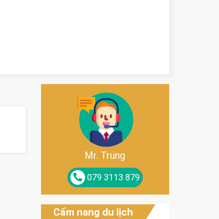
Mr. Trung
079 3113 879
Cẩm nang du lịch