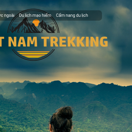
ớc ngoài
Du lịch mạo hiểm
Cẩm nang du lịch