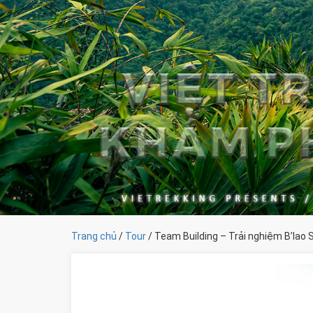
Trang chủ
/
Tour
/ Team Building – Trải nghiệm B’lao