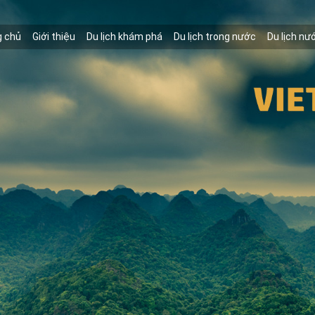
g chủ
Giới thiệu
Du lịch khám phá
Du lịch trong nước
Du lịch nư