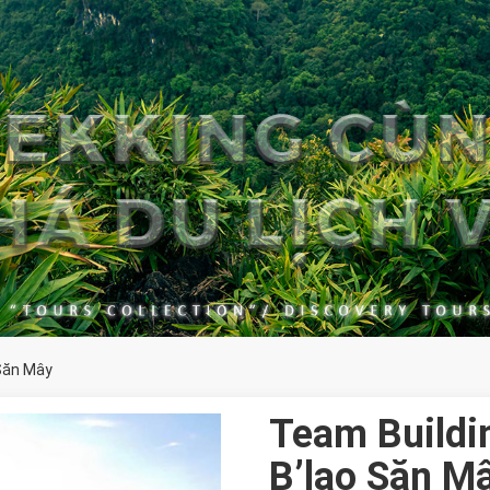
 Săn Mây
Team Buildi
B’lao Săn M