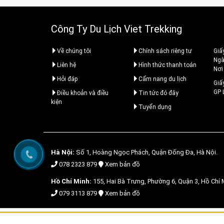
Công Ty Du Lịch Viet Trekking
Về chúng tôi
Chính sách riêng tư
Giấ
Ngà
Liên hệ
Hình thức thanh toán
Nơi
Hỏi đáp
Cẩm nang du lịch
Giấ
GP
Điều khoản và điều
Tin tức đó đây
kiện
Tuyển dụng
Hà Nội:
Số 1, Hoàng Ngọc Phách, Quận Đống Đa, Hà Nội.
078 2323 879
Xem bản đồ
Hồ Chí Minh:
155, Hai Bà Trưng, Phường 6, Quận 3, Hồ Chí 
079 3113 879
Xem bản đồ