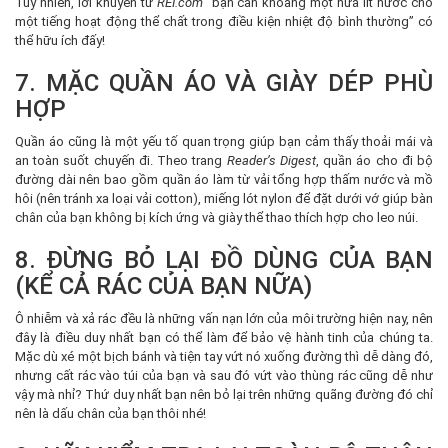
Tuy nhiên, lời khuyên từ
REI.com
“bạn cần khoảng một nửa lít nước cho
một tiếng hoạt động thể chất trong điều kiện nhiệt độ bình thường” có
thể hữu ích đấy!
7. MẶC QUẦN ÁO VÀ GIÀY DÉP PHÙ
HỢP
Quần áo cũng là một yếu tố quan trọng giúp bạn cảm thấy thoải mái và
an toàn suốt chuyến đi. Theo trang
Reader’s Digest
, quần áo cho đi bộ
đường dài nên bao gồm quần áo làm từ vải tổng hợp thấm nước và mồ
hôi (nên tránh xa loại vải cotton), miếng lót nylon để đặt dưới vớ giúp bàn
chân của bạn không bị kích ứng và giày thể thao thích hợp cho leo núi.
8. ĐỪNG BỎ LẠI ĐỒ DÙNG CỦA BẠN
(KỂ CẢ RÁC CỦA BẠN NỮA)
Ô nhiễm và xả rác đều là những vấn nạn lớn của môi trường hiện nay, nên
đây là điều duy nhất bạn có thể làm để bảo vệ hành tinh của chúng ta.
Mặc dù xé một bịch bánh và tiện tay vứt nó xuống đường thì dễ dàng đó,
nhưng cất rác vào túi của bạn và sau đó vứt vào thùng rác cũng dễ như
vậy mà nhỉ? Thứ duy nhất bạn nên bỏ lại trên những quãng đường đó chỉ
nên là dấu chân của bạn thôi nhé!