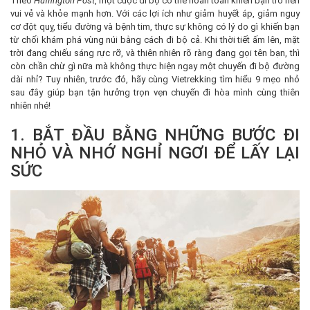
Theo
Huffington Post
, một cuộc đi bộ có thể hoàn toàn khiến bạn trở nên
vui vẻ và khỏe mạnh hơn. Với các lợi ích như giảm huyết áp, giảm nguy
cơ đột quỵ, tiểu đường và bệnh tim, thực sự không có lý do gì khiến bạn
từ chối khám phá vùng núi bằng cách đi bộ cả. Khi thời tiết ấm lên, mặt
trời đang chiếu sáng rực rỡ, và thiên nhiên rõ ràng đang gọi tên bạn, thì
còn chần chừ gì nữa mà không thực hiện ngay một chuyến đi bộ đường
dài nhỉ? Tuy nhiên, trước đó, hãy cùng Vietrekking tìm hiểu 9 mẹo nhỏ
sau đây giúp bạn tận hưởng trọn vẹn chuyến đi hòa mình cùng thiên
nhiên nhé!
1. BẮT ĐẦU BẰNG NHỮNG BƯỚC ĐI
NHỎ VÀ NHỚ NGHỈ NGƠI ĐỂ LẤY LẠI
SỨC