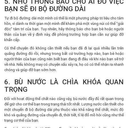
5. NHỚ THÔNG BÁO CHO AI ĐÓ VIỆC
BẠN SẼ ĐI BỘ ĐƯỜNG DÀI
Tự đi bộ đường dài một mình có thể là một phương pháp trị liệu cho tâm
hồn, vì dành ra thời gian một mình để khám phá một vùng núi có thể “giải
độc” tâm trí của bạn. Tuy nhiên, hãy thông báo cho bạn bè hoặc người
thân của bạn về ý định này, đề phòng trường hợp bạn cần sự giúp đỡ
khẩn cấp.
Có thể chuyện đó không cần thiết nếu bạn đã đi lại quá nhiều lần trên
quãng đường đó rồi, nhưng trong bất cứ trường hợp nào, bạn bè hoặc
người thân của bạn cũng nên biết bạn đang đi đâu và khi nào bạn sẽ trở
về nhà. Nếu không may có chuyện xấu xảy ra, họ có có thể nhận ra nhanh
chóng và giúp đỡ bạn sớm hơn.
6. BÙ NƯỚC LÀ CHÌA KHÓA QUAN
TRỌNG
Đối với hoạt động thể chất nào cũng vậy, bù nước đầy đủ rất quan trọng
để giữ cho cơ thể bạn trong trạng thái tốt nhất. Lượng nước cần thiết cho
một chuyến đi bộ đường dài phụ thuộc vào khả năng thể chất, mức độ
khó và quãng đường của chuyến đi, thời tiết, tỉ lệ đổ mồ hôi cũng như thể
trạng cơ thể của bạn.