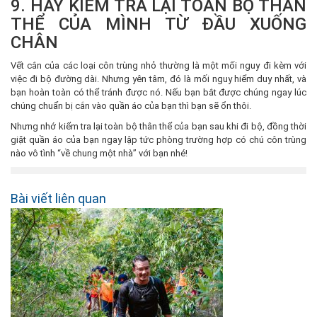
9. HÃY KIỂM TRA LẠI TOÀN BỘ THÂN
THỂ CỦA MÌNH TỪ ĐẦU XUỐNG
CHÂN
Vết cắn của các loại côn trùng nhỏ thường là một mối nguy đi kèm với
việc đi bộ đường dài. Nhưng yên tâm, đó là mối nguy hiểm duy nhất, và
bạn hoàn toàn có thể tránh được nó. Nếu bạn bắt được chúng ngay lúc
chúng chuẩn bị cắn vào quần áo của bạn thì bạn sẽ ổn thôi.
Nhưng nhớ kiểm tra lại toàn bộ thân thể của bạn sau khi đi bộ, đồng thời
giặt quần áo của bạn ngay lập tức phòng trường hợp có chú côn trùng
nào vô tình “về chung một nhà” với bạn nhé!
Bài viết liên quan