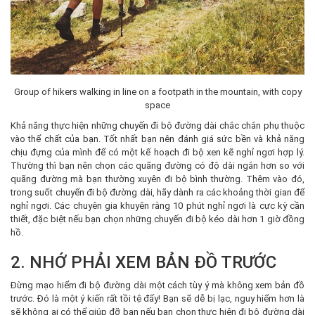
Group of hikers walking in line on a footpath in the mountain, with copy
space
Khả năng thực hiện những chuyến đi bộ đường dài chắc chắn phụ thuộc
vào thể chất của bạn. Tốt nhất bạn nên đánh giá sức bền và khả năng
chịu đựng của mình để có một kế hoạch đi bộ xen kẽ nghỉ ngơi hợp lý.
Thường thì bạn nên chọn các quãng đường có độ dài ngắn hơn so với
quãng đường mà bạn thường xuyên đi bộ bình thường. Thêm vào đó,
trong suốt chuyến đi bộ đường dài, hãy dành ra các khoảng thời gian để
nghỉ ngơi. Các chuyên gia khuyên rằng 10 phút nghỉ ngơi là cực kỳ cần
thiết, đặc biệt nếu bạn chọn những chuyến đi bộ kéo dài hơn 1 giờ đồng
hồ.
2. NHỚ PHẢI XEM BẢN ĐỒ TRƯỚC
Đừng mạo hiểm đi bộ đường dài một cách tùy ý mà không xem bản đồ
trước. Đó là một ý kiến rất tồi tệ đấy! Bạn sẽ dễ bị lạc, nguy hiểm hơn là
sẽ không ai có thể giúp đỡ bạn nếu bạn chọn thực hiện đi bộ đường dài