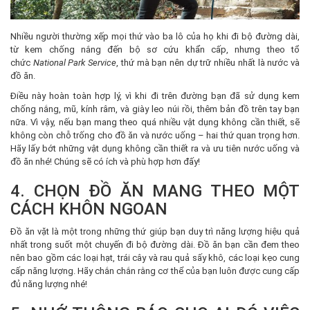
Nhiều người thường xếp mọi thứ vào ba lô của họ khi đi bộ đường dài,
từ kem chống nắng đến bộ sơ cứu khẩn cấp, nhưng theo tổ
chức
National Park Service
, thứ mà bạn nên dự trữ nhiều nhất là nước và
đồ ăn.
Điều này hoàn toàn hợp lý, vì khi đi trên đường bạn đã sử dụng kem
chống nắng, mũ, kính râm, và giày leo núi rồi, thêm bản đồ trên tay bạn
nữa. Vì vậy, nếu bạn mang theo quá nhiều vật dụng không cần thiết, sẽ
không còn chỗ trống cho đồ ăn và nước uống – hai thứ quan trọng hơn.
Hãy lấy bớt những vật dụng không cần thiết ra và ưu tiên nước uống và
đồ ăn nhé! Chúng sẽ có ích và phù hợp hơn đấy!
4. CHỌN ĐỒ ĂN MANG THEO MỘT
CÁCH KHÔN NGOAN
Đồ ăn vặt là một trong những thứ giúp bạn duy trì năng lượng hiệu quả
nhất trong suốt một chuyến đi bộ đường dài. Đồ ăn bạn cần đem theo
nên bao gồm các loại hạt, trái cây và rau quả sấy khô, các loại kẹo cung
cấp năng lượng. Hãy chắn chắn rằng cơ thể của bạn luôn được cung cấp
đủ năng lượng nhé!