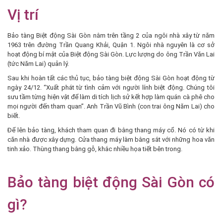
Vị trí
Bảo tàng Biệt động Sài Gòn nằm trên tầng 2 của ngôi nhà xây từ năm
1963 trên đường Trần Quang Khải, Quận 1. Ngôi nhà nguyên là cơ sở
hoạt động bí mật của Biệt động Sài Gòn. Lực lượng do ông Trần Văn Lai
(tức Năm Lai) quản lý.
Sau khi hoàn tất các thủ tục, bảo tàng biệt động Sài Gòn hoạt động từ
ngày 24/12. “Xuất phát từ tình cảm với người lính biệt động. Chúng tôi
sưu tầm từng hiện vật để làm di tích lịch sử kết hợp làm quán cà phê cho
mọi người đến tham quan”. Anh Trần Vũ Bình (con trai ông Năm Lai) cho
biết.
Để lên bảo tàng, khách tham quan đi bằng thang máy cổ. Nó có từ khi
căn nhà được xây dựng. Cửa thang máy làm bằng sắt với những hoa văn
tinh xảo. Thùng thang bằng gỗ, khắc nhiều họa tiết bên trong.
Bảo tàng biệt động Sài Gòn có
gì?