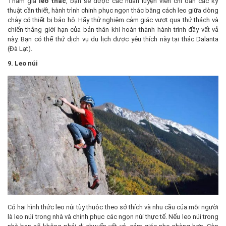
Tham gia
leo thác
, bạn sẽ được các huấn luyện viên chỉ dẫn các kỹ
thuật cần thiết, hành trình chinh phục ngọn thác bằng cách leo giữa dòng
chảy có thiết bị bảo hộ. Hãy thử nghiệm cảm giác vượt qua thử thách và
chiến thắng giới hạn của bản thân khi hoàn thành hành trình đầy vất vả
này. Bạn có thể thử dịch vụ du lịch được yêu thích này tại thác Dalanta
(Đà Lạt).
9. Leo núi
Có hai hình thức leo núi tùy thuộc theo sở thích và nhu cầu của mỗi người
là leo núi trong nhà và chinh phục các ngọn núi thực tế. Nếu leo núi trong