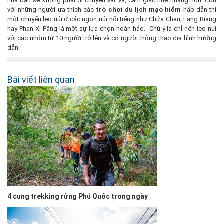
nhà bạn sẽ không phải di chuyển vất vả, cảm giác nhẹ nhàng hơn. Còn
với những người ưa thích các
trò chơi du lịch mạo hiểm
hấp dẫn thì
một chuyến leo núi ở các ngọn núi nổi tiếng như Chứa Chan, Lang Biang
hay Phan Xi Păng là một sự lựa chọn hoàn hảo. Chú ý là chỉ nên leo núi
với các nhóm từ 10 người trở lên và có người thông thạo địa hình hướng
dẫn.
Bài viết liên quan
4 cung trekking rừng Phú Quốc trong ngày