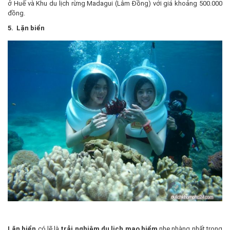
ở Huế và Khu du lịch rừng Madagui (Lâm Đồng) với giá khoảng 500.000
đồng.
5. Lặn biển
Lặn biển
có lẽ là
trải nghiệm du lịch mạo hiểm
nhẹ nhàng nhất trong