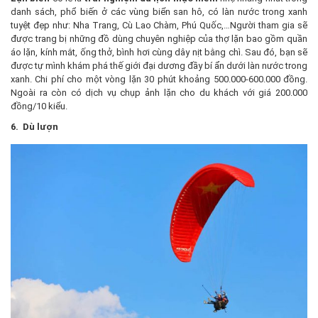
danh sách, phổ biến ở các vùng biển san hô, có làn nước trong xanh
tuyệt đẹp như: Nha Trang, Cù Lao Chàm, Phú Quốc,…Người tham gia sẽ
được trang bị những đồ dùng chuyên nghiệp của thợ lặn bao gồm quần
áo lặn, kính mắt, ống thở, bình hơi cùng dây nịt bằng chì. Sau đó, bạn sẽ
được tự mình khám phá thế giới đại dương đầy bí ẩn dưới làn nước trong
xanh. Chi phí cho một vòng lặn 30 phút khoảng 500.000-600.000 đồng.
Ngoài ra còn có dịch vụ chụp ảnh lặn cho du khách với giá 200.000
đồng/10 kiểu.
6. Dù lượn