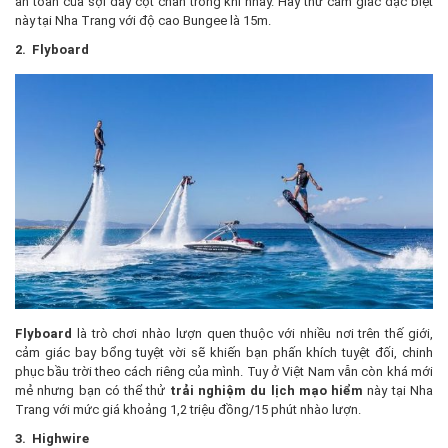
an toàn của sợi dây cột chân trong khi nhảy. Hãy thử cảm giác đặc biệt
này tại Nha Trang với độ cao Bungee là 15m.
2. Flyboard
Flyboard
là trò chơi nhào lượn quen thuộc với nhiều nơi trên thế giới,
cảm giác bay bổng tuyệt vời sẽ khiến bạn phấn khích tuyệt đối, chinh
phục bầu trời theo cách riêng của mình. Tuy ở Việt Nam vẫn còn khá mới
mẻ nhưng bạn có thể thử
trải nghiệm du lịch mạo hiểm
này tại Nha
Trang với mức giá khoảng 1,2 triệu đồng/15 phút nhào lượn.
3. Highwire