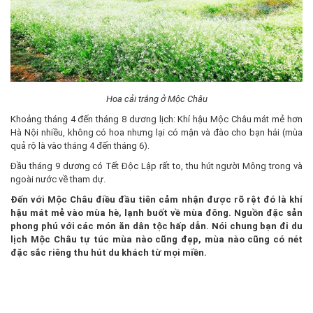
Hoa cải trắng ở Mộc Châu
Khoảng tháng 4 đến tháng 8 dương lịch: Khí hậu Mộc Châu mát mẻ hơn
Hà Nội nhiều, không có hoa nhưng lại có mận và đào cho bạn hái (mùa
quả rộ là vào tháng 4 đến tháng 6).
Đầu tháng 9 dương có Tết Độc Lập rất to, thu hút người Mông trong và
ngoài nước về tham dự.
Đến với Mộc Châu điều đầu tiên cảm nhận được rõ rệt đó là khí
hậu mát mẻ vào mùa hè, lạnh buốt về mùa đông. Nguồn đặc sản
phong phú với các món ăn dân tộc hấp dẫn. Nói chung bạn đi du
lịch Mộc Châu tự túc mùa nào cũng đẹp, mùa nào cũng có nét
đặc sắc riêng thu hút du khách từ mọi miền.