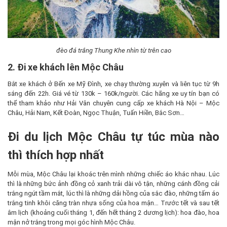
đèo đá trắng Thung Khe nhìn từ trên cao
2. Đi xe khách lên Mộc Châu
Bắt xe khách ở Bến xe Mỹ Đình, xe chạy thường xuyên và liên tục từ 9h
sáng đến 22h. Giá vé từ 130k – 160k/người. Các hãng xe uy tín bạn có
thể tham khảo như Hải Vân chuyên cung cấp xe khách Hà Nội – Mộc
Châu, Hải Nam, Kết Đoàn, Ngọc Thuận, Tuấn Hiền, Bắc Sơn…
Đi du lịch Mộc Châu tự túc mùa nào
thì thích hợp nhất
Mỗi mùa, Mộc Châu lại khoác trên mình những chiếc áo khác nhau. Lúc
thì là những bức ảnh đồng cỏ xanh trải dài vô tận, những cánh đồng cải
trắng ngút tầm mắt, lúc thì là những dải hồng của sắc đào, những tấm áo
trắng tinh khôi căng tràn nhựa sống của hoa mận… Trước tết và sau tết
âm lịch (khoảng cuối tháng 1, đến hết tháng 2 dương lịch): hoa đào, hoa
mận nở trắng trong mọi góc hình Mộc Châu.