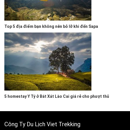
Top 5 địa điểm bạn không nên bỏ lỡ khi đến Sapa
5 homestay Y Tý ở Bát Xát Lào Cai giá rẻ cho phượt thủ
Công Ty Du Lịch Viet Trekking