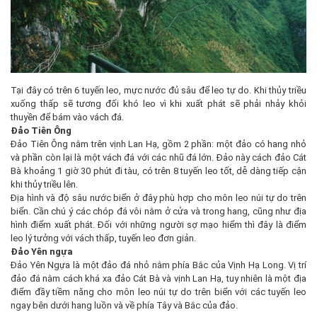
Tại đây có trên 6 tuyến leo, mực nước đủ sâu để leo tự do. Khi thủy triều
xuống thấp sẽ tương đối khó leo vì khi xuất phát sẽ phải nhảy khỏi
thuyền để bám vào vách đá.
Đảo Tiên Ông
Đảo Tiên Ông nằm trên vịnh Lan Hạ, gồm 2 phần: một đảo có hang nhỏ
và phần còn lại là một vách đá với các nhũ đá lớn. Đảo này cách đảo Cát
Bà khoảng 1 giờ 30 phút đi tàu, có trên 8 tuyến leo tốt, dễ dàng tiếp cận
khi thủy triều lên.
Địa hình và độ sâu nước biển ở đây phù hợp cho môn leo núi tự do trên
biển. Cần chú ý các chóp đá vôi nằm ở cửa và trong hang, cũng như địa
hình điểm xuất phát. Đối với những người sợ mạo hiểm thì đây là điểm
leo lý tưởng với vách thấp, tuyến leo đơn giản.
Đảo Yên ngựa
Đảo Yên Ngựa là một đảo đá nhỏ nằm phía Bắc của Vịnh Hạ Long. Vị trí
đảo đá nằm cách khá xa đảo Cát Bà và vịnh Lan Hạ, tuy nhiên là một địa
điểm đầy tiềm năng cho môn leo núi tự do trên biển với các tuyến leo
ngay bên dưới hang luồn và về phía Tây và Bắc của đảo.