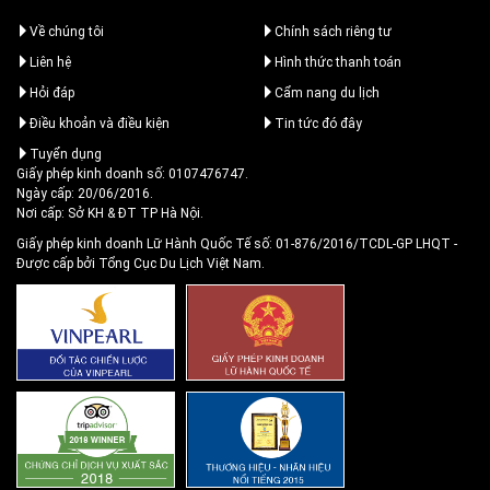
Về chúng tôi
Chính sách riêng tư
Liên hệ
Hình thức thanh toán
Hỏi đáp
Cẩm nang du lịch
Điều khoản và điều kiện
Tin tức đó đây
Tuyển dụng
Giấy phép kinh doanh số: 0107476747.
Ngày cấp: 20/06/2016.
Nơi cấp: Sở KH & ĐT TP Hà Nội.
Giấy phép kinh doanh Lữ Hành Quốc Tế số: 01-876/2016/TCDL-GP LHQT
-
Được cấp bởi Tổng Cục Du Lịch Việt Nam.