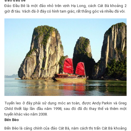
Đảo đầu bê
Đảo Đầu Bê là một đảo nhỏ trên vịnh Hạ Long, cách Cát Bà khoảng 2
giờ đi tàu. Vách đá ở đây có hình tam giác, rất thẳng góc và nhiều đá vôi.
Tuyến leo ở đây phải sử dụng móc an toàn, được Andy Parkin và Greg
Child thiết lập lần đầu năm 1998, sau đó đã đc thay thế và thêm một
tuyến khác vào năm 2008.
Bến Bèo
Bến Bèo là cảng chính của đảo Cát Bà, nằm cách thị trấn Cát Bà khoảng