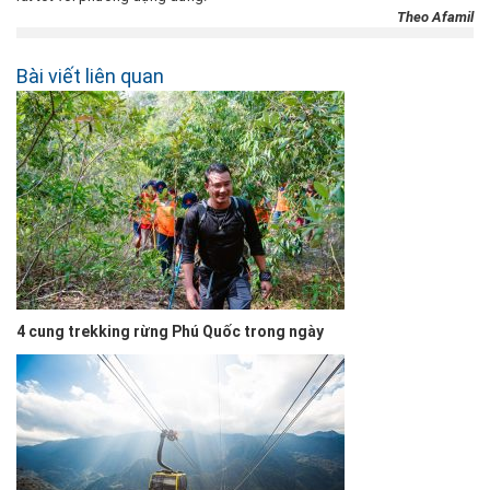
Theo Afamil
Bài viết liên quan
4 cung trekking rừng Phú Quốc trong ngày