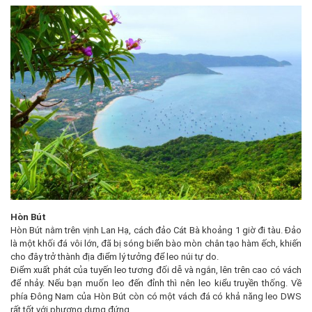
Hòn Bút
Hòn Bút nằm trên vịnh Lan Hạ, cách đảo Cát Bà khoảng 1 giờ đi tàu. Đảo
là một khối đá vôi lớn, đã bị sóng biển bào mòn chân tạo hàm ếch, khiến
cho đây trở thành địa điểm lý tưởng để leo núi tự do.
Điểm xuất phát của tuyến leo tương đối dễ và ngắn, lên trên cao có vách
để nhảy. Nếu bạn muốn leo đến đỉnh thì nên leo kiểu truyền thống. Về
phía Đông Nam của Hòn Bút còn có một vách đá có khả năng leo DWS
rất tốt với phương dựng đứng.