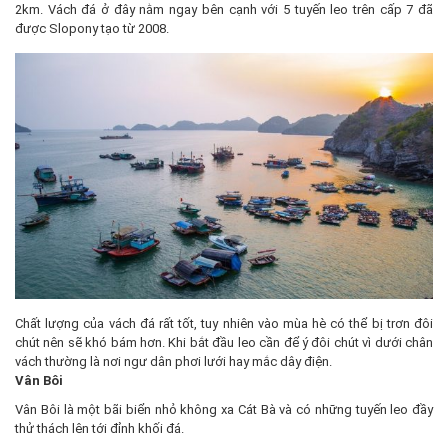
2km. Vách đá ở đây nằm ngay bên cạnh với 5 tuyến leo trên cấp 7 đã
được Slopony tạo từ 2008.
Chất lượng của vách đá rất tốt, tuy nhiên vào mùa hè có thể bị trơn đôi
chút nên sẽ khó bám hơn. Khi bắt đầu leo cần để ý đôi chút vì dưới chân
vách thường là nơi ngư dân phơi lưới hay mắc dây điện.
Vân Bôi
Vân Bôi là một bãi biển nhỏ không xa Cát Bà và có những tuyến leo đầy
thử thách lên tới đỉnh khối đá.