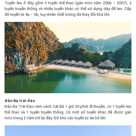
Tuyến leo ở đây gồm 3 tuyến thể thao (gắn móc năm 2006 – 2007), 2
tuyến truyền thống và nhiều tuyến khác có thể sử dụng dây để leo. Cấp
độ tuyến từ 4a – 6b, tuy nhiên chất lượng đá thay đổi khá lớn.
Đảo Ba trái đào
Đảo Ba Trái Đào nằm cách Cát Bà 1 giờ 30 phút đi thuyền, có 1 tuyến leo
thể thao và 1 tuyến truyền thống. Có một số tuyến khác đã được gắn
móc trong 2 năm trở lại đây. Độ khó các tuyến từ 4a trở lên.