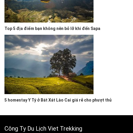
Top 5 địa điểm bạn không nên bỏ lỡ khi đến Sapa
5 homestay Y Tý ở Bát Xát Lào Cai giá rẻ cho phượt thủ
Công Ty Du Lịch Viet Trekking