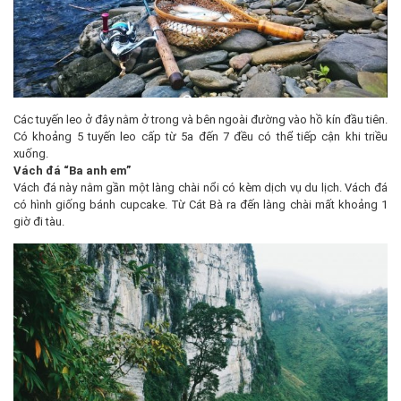
Các tuyến leo ở đây nằm ở trong và bên ngoài đường vào hồ kín đầu tiên.
Có khoảng 5 tuyến leo cấp từ 5a đến 7 đều có thể tiếp cận khi triều
xuống.
Vách đá “Ba anh em”
Vách đá này nằm gần một làng chài nổi có kèm dịch vụ du lịch. Vách đá
có hình giống bánh cupcake. Từ Cát Bà ra đến làng chài mất khoảng 1
giờ đi tàu.