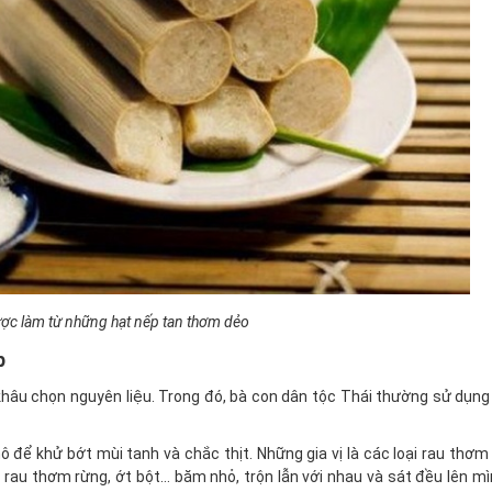
c làm từ những hạt nếp tan thơm dẻo
p
hâu chọn nguyên liệu. Trong đó, bà con dân tộc Thái thường sử dụng
 để khử bớt mùi tanh và chắc thịt. Những gia vị là các loại rau thơ
h, rau thơm rừng, ớt bột… băm nhỏ, trộn lẫn với nhau và sát đều lên m