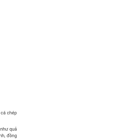
 cá chép
m như quả
ình, đồng