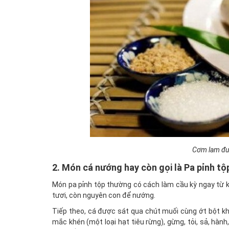
Cơm lam đượ
2. Món cá nướng hay còn gọi là Pa pỉnh tộ
Món pa pỉnh tộp thường có cách làm cầu kỳ ngay từ k
tươi, còn nguyên con để nướng.
Tiếp theo, cá được sát qua chút muối cùng ớt bột khô
mắc khén (một loại hạt tiêu rừng), gừng, tỏi, sả, hàn