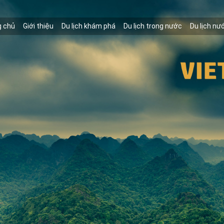
g chủ
Giới thiệu
Du lịch khám phá
Du lịch trong nước
Du lịch nư