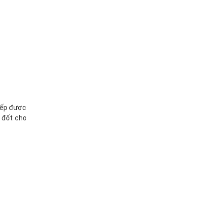
nếp được
i đốt cho