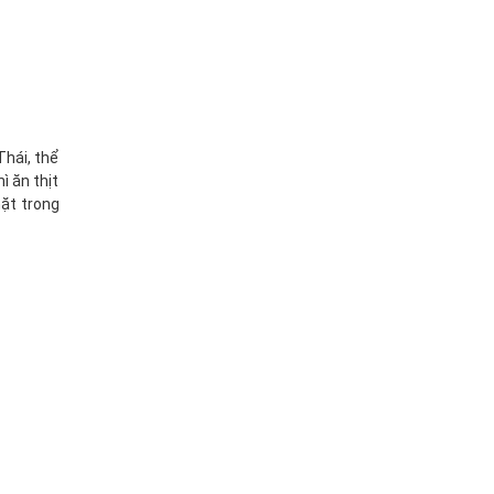
hái, thể
ì ăn thịt
mặt trong