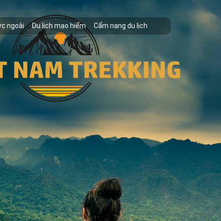
ớc ngoài
Du lịch mạo hiểm
Cẩm nang du lịch