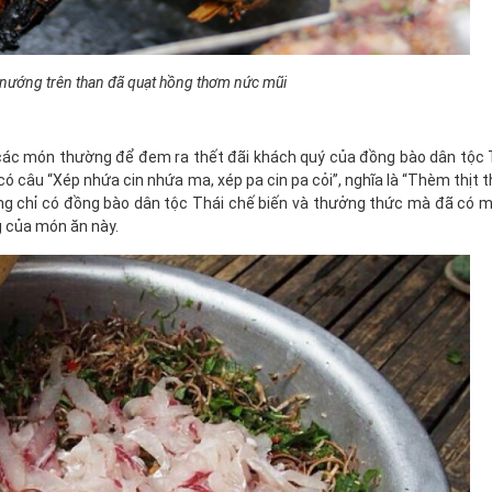
 nướng trên than đã quạt hồng thơm nức mũi
các món thường để đem ra thết đãi khách quý của đồng bào dân tộc T
ó câu “Xép nhứa cin nhứa ma, xép pa cin pa cỏi”, nghĩa là “Thèm thịt th
hông chỉ có đồng bào dân tộc Thái chế biến và thưởng thức mà đã có 
g của món ăn này.