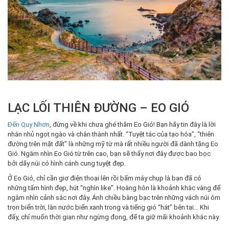
LẠC LỐI THIÊN ĐƯỜNG – EO GIÓ
Đến Quy Nhơn
, đừng về khi chưa ghé thăm Eo Gió! Bạn hãy tin đây là lời
nhắn nhủ ngọt ngào và chân thành nhất. “Tuyệt tác của tạo hóa”, “thiên
đường trên mặt đất” là những mỹ từ mà rất nhiều người đã dành tặng Eo
Gió. Ngắm nhìn Eo Gió từ trên cao, bạn sẽ thấy nơi đây được bao bọc
bởi dãy núi có hình cánh cung tuyệt đẹp.
Ở Eo Gió, chỉ cần giơ điện thoại lên rồi bấm máy chụp là bạn đã có
những tấm hình đẹp, hút “nghìn like”. Hoàng hôn là khoảnh khắc vàng để
ngắm nhìn cảnh sắc nơi đây. Ánh chiều bàng bạc trên những vách núi ôm
trọn biển trời, làn nước biển xanh trong và tiếng gió “hát” bên tai… Khi
đấy, chỉ muốn thời gian như ngừng đọng, để ta giữ mãi khoảnh khắc này.