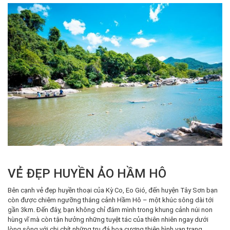
VẺ ĐẸP HUYỀN ẢO HẦM HÔ
Bên cạnh vẻ đẹp huyền thoại của Kỳ Co, Eo Gió, đến huyện Tây Sơn bạn
còn được chiêm ngưỡng thắng cảnh Hầm Hô – một khúc sông dài tới
gần 3km. Đến đây, bạn không chỉ đắm mình trong khung cảnh núi non
hùng vĩ mà còn tận hưởng những tuyệt tác của thiên nhiên ngay dưới
lòng sông với chi chít những trụ đá hoa cương thiên hình vạn trạng.