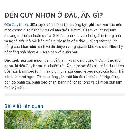
ĐẾN QUY NHƠN Ở ĐÂU, ĂN GÌ?
Đến Quy Nhơn,
điều tuyêt vời nhất là tận hưởng kỳ nghỉ trọn vẹn tạo nên
một không gian riêng tư để cả nhà thỏa sức mua sắm khu trung tâm
thương mại tiêu chuẩn quốc tế, khám phá khu vui chơi giải trí trong nhà
và ngoài trời, hồ bơi bốn mùa nước mặn độc đáo…, cùng các tiện ích
đẳng cấp khác như: dịch vụ du thuyền vòng quanh khu vực đảo Nhơn Lý,
hệ thống nhà hàng Á – Âu 5 sao và quán bar…
Đặc biệt, nếu bạn muốn dành cả thanh xuân để thưởng thức những món
ngon thì đến Quy Nhơn là “chuẩn” rồi. Ẩm thực nơi đây níu chân du khách
bởi món bánh xèo tôm nhảy giòn rụm hòa cùng vị béo ngậy của tôm, hải
sản biển tươi ngon đến nao lòng , ăn một lần để rồi nhớ mãi. Ngoài ra,
còn có bánh cá, bánh bèo chén, bánh hỏi cháo lòng và cả món bún rạm
Phù Mỹ nữa…
Bài viết liên quan