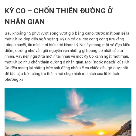
KỲ CO – CHỐN THIÊN ĐƯỜNG Ở
NHÂN GIAN
Sau khoảng 15 phút vượt sóng vượt gió bằng cano, trước mắt bạn sẽ là
một Kỳ Co đẹp đến ngỡ ngàng. Kỳ Co có dải cát cong cong tựa vầng
trăng khuyết, ẩn mình nơi biển trời Nhơn Lý. Nơi ấy mang một vẻ đẹp kiều
diễm, dường như vẫn giữ nguyên vẹn những gì hoang sơ nhất của tự
nhiên. Vậy nên người ta mới rỉ tai nhau về một Kỳ Co xanh ngắt một màu,
một Kỳ Co như chốn thiên đường ở nhân gian. Mọi “ngóc ngách” của Kỳ
Co đều mang lại những bức ảnh đáng nhớ, kể cả chiếc cầu gỗ duy nhất
để tàu cập bến cũng trở thành nơi chụp hình ưa thích của lữ khách
phương xa.