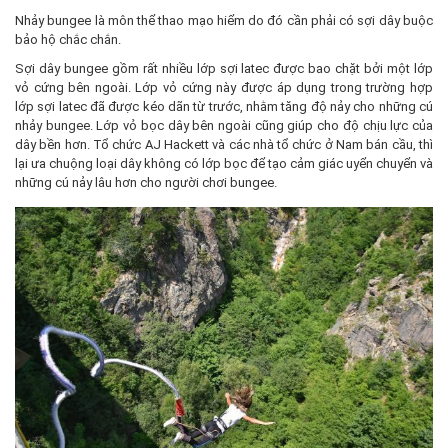
Nhảy bungee là môn thể thao mạo hiểm do đó cần phải có sợi dây buộc
bảo hộ chắc chắn.
Sợi dây bungee gồm rất nhiều lớp sợi latec được bao chặt bởi một lớp
vỏ cứng bên ngoài. Lớp vỏ cứng này được áp dụng trong trường hợp
lớp sợi latec đã được kéo dãn từ trước, nhằm tăng độ nảy cho những cú
nhảy bungee. Lớp vỏ bọc dây bên ngoài cũng giúp cho độ chịu lực của
dây bền hơn. Tổ chức AJ Hackett và các nhà tổ chức ở Nam bán cầu, thì
lại ưa chuộng loại dây không có lớp bọc để tạo cảm giác uyển chuyển và
những cú nảy lâu hơn cho người chơi bungee.