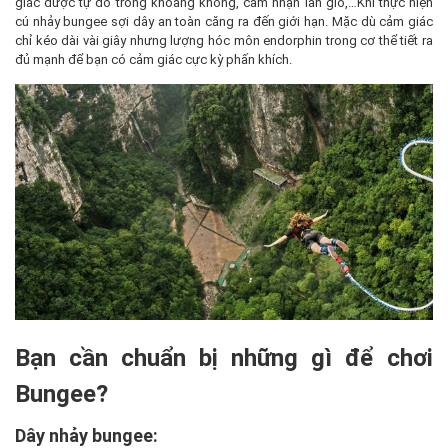
giác được tự do trong khoảng không, cảm nhận làn gió,…Khi thực hiện
cú nhảy bungee sợi dây an toàn căng ra đến giới hạn. Mặc dù cảm giác
chỉ kéo dài vài giây nhưng lượng hóc môn endorphin trong cơ thể tiết ra
đủ mạnh để bạn có cảm giác cực kỳ phấn khích.
Bạn cần chuẩn bị những gì để chơi
Bungee?
Dây nhảy bungee: