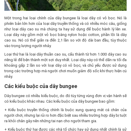
Một trong hai loại chính của dây bungee là loại dây có vỏ bọc. Nó là
phiên bản lớn hơn của loại dây truyền thống và có nhiều móc câu, giống
như loại dây cao su mà chúng ta hay sử dụng để buộc hành lý lên xe.
Loại dây này gồm một vỏ bọc bằng nylon hoặc cotton, phần lõi là dây
cao su. Nó có thể giãn ra đến 2,1 lần so với độ dài ban đầu, tùy thuộc
vào trọng lượng người nhảy.
Loại thứ hai là loại dây thuần cao su, cấu thành từ hơn 1.000 dây cao su
riêng lẻ để bện thành một sợi duy nhất. Loại dây này có thể dãn ra tối đa
khoảng gấp 2 lần so với loại dây có vỏ bọc, và chủ yếu được sử dụng
trong các trường hợp mà người chơi muốn giảm độ sốc khi thực hiện cú
nhảy.
Các kiểu buộc của dây bungee
Dây bungee có nhiều kiểu buộc, do đó tùy từng vùng đơn vị vận hành sẽ
có kiểu buộc khác nhau. Các kiểu buộc của dây bungee bao gồm:
+ Kiểu buộc truyền thống chính là buộc xung quang mắt cá chân của
người chơi, nhưng lại rủi ro hơn đặc biệt sau nhiều trường hợp dây bị tuột
ra khỏi chân gây nên những tai nạn cho người tham gia.
+ Kiểu buộc thứ hai được các nhà tổ chức hay sử dụng nhất chính là sử