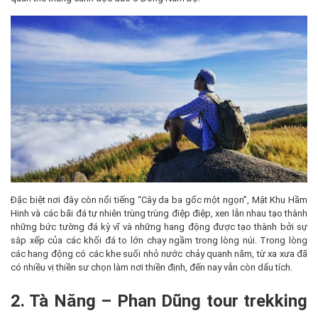
Đặc biệt nơi đây còn nổi tiếng “Cây da ba gốc một ngọn”, Mật Khu Hầm
Hinh và các bãi đá tự nhiên trùng trùng điệp điệp, xen lẫn nhau tạo thành
những bức tường đá kỳ vĩ và những hang động được tạo thành bởi sự
sắp xếp của các khối đá to lớn chạy ngầm trong lòng núi. Trong lòng
các hang động có các khe suối nhỏ nước chảy quanh năm, từ xa xưa đã
có nhiều vị thiền sư chọn làm nơi thiền định, đến nay vẫn còn dấu tích.
2. Tà Năng – Phan Dũng tour trekking