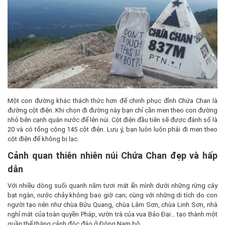
Một con đường khác thách thức hơn để chinh phục đỉnh Chứa Chan là
đường cột điện. Khi chọn đi đường này bạn chỉ cần men theo con đường
nhỏ bên cạnh quán nước để lên núi. Cột điện đầu tiên sẽ được đánh số là
20 và có tổng cộng 145 cột điện. Lưu ý, bạn luôn luôn phải đi men theo
cột điện để không bị lạc.
Cảnh quan thiên nhiên núi Chứa Chan đẹp và hấp
dẫn
Với nhiều dòng suối quanh năm tươi mát ẩn mình dưới những rừng cây
bạt ngàn, nước chảy không bao giờ cạn; cùng với những di tích do con
người tạo nên như chùa Bửu Quang, chùa Lâm Sơn, chùa Linh Sơn, nhà
nghỉ mát của toàn quyền Pháp, vườn trà của vua Bảo Đại… tạo thành một
quần thể thắng cảnh độc đáo ở Đông Nam bộ.