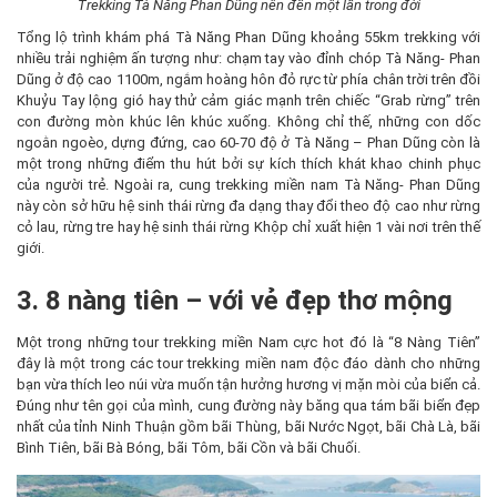
Trekking Tà Năng Phan Dũng nên đến một lần trong đời
Tổng lộ trình khám phá Tà Năng Phan Dũng khoảng 55km trekking với
nhiều trải nghiệm ấn tượng như: chạm tay vào đỉnh chóp Tà Năng- Phan
Dũng ở độ cao 1100m, ngắm hoàng hôn đỏ rực từ phía chân trời trên đồi
Khuỷu Tay lộng gió hay thử cảm giác mạnh trên chiếc “Grab rừng” trên
con đường mòn khúc lên khúc xuống. Không chỉ thế, những con dốc
ngoằn ngoèo, dựng đứng, cao 60-70 độ ở Tà Năng – Phan Dũng còn là
một trong những điểm thu hút bởi sự kích thích khát khao chinh phục
của người trẻ. Ngoài ra, cung trekking miền nam Tà Năng- Phan Dũng
này còn sở hữu hệ sinh thái rừng đa dạng thay đổi theo độ cao như rừng
cỏ lau, rừng tre hay hệ sinh thái rừng Khộp chỉ xuất hiện 1 vài nơi trên thế
giới.
3. 8 nàng tiên – với vẻ đẹp thơ mộng
Một trong những tour trekking miền Nam cực hot đó là “8 Nàng Tiên”
đây là một trong các tour trekking miền nam độc đáo dành cho những
bạn vừa thích leo núi vừa muốn tận hưởng hương vị mặn mòi của biển cả.
Đúng như tên gọi của mình, cung đường này băng qua tám bãi biển đẹp
nhất của tỉnh Ninh Thuận gồm bãi Thùng, bãi Nước Ngọt, bãi Chà Là, bãi
Bình Tiên, bãi Bà Bóng, bãi Tôm, bãi Cồn và bãi Chuối.