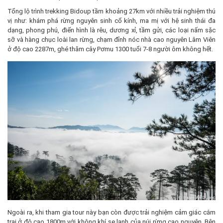
Tổng lộ trình trekking Bidoup tầm khoảng 27km với nhiều trải nghiệm thú
vị như: khám phá rừng nguyên sinh cổ kính, ma mị với hệ sinh thái đa
dạng, phong phú, điển hình là rêu, dương xỉ, tầm gửi, các loại nấm sặc
sỡ và hàng chục loài lan rừng, chạm đỉnh nóc nhà cao nguyên Lâm Viên
ở độ cao 2287m, ghé thăm cây Pơmu 1300 tuổi 7-8 người ôm không hết.
Ngoài ra, khi tham gia tour này bạn còn được trải nghiệm cảm giác cắm
trại ở độ cao 1800m với không khí se lạnh của núi rừng cao nguyên. Bên