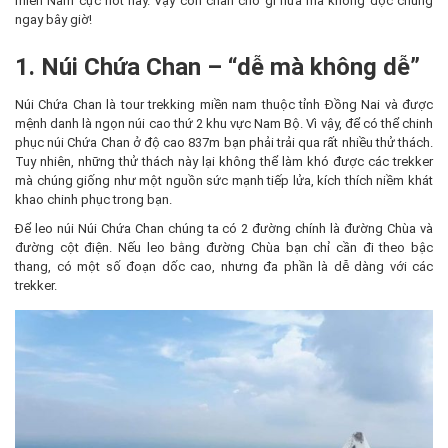
miền Nam cực hot này. Vậy còn chần chờ gì nữa mà không đọc chúng
ngay bây giờ!
1. Núi Chứa Chan – “dễ mà không dễ”
Núi Chứa Chan là tour trekking miền nam thuộc tỉnh Đồng Nai và được
mệnh danh là ngọn núi cao thứ 2 khu vực Nam Bộ. Vì vậy, để có thể chinh
phục núi Chứa Chan ở độ cao 837m bạn phải trải qua rất nhiều thử thách.
Tuy nhiên, những thử thách này lại không thể làm khó được các trekker
mà chúng giống như một nguồn sức mạnh tiếp lửa, kích thích niềm khát
khao chinh phục trong bạn.
Để leo núi Núi Chứa Chan chúng ta có 2 đường chính là đường Chùa và
đường cột điện. Nếu leo bằng đường Chùa bạn chỉ cần đi theo bậc
thang, có một số đoạn dốc cao, nhưng đa phần là dễ dàng với các
trekker.