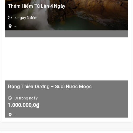
Thám Hiểm Tú Làn 4 Ngày
4 ngày 3 đêm
-
Động Thiên Đường – Suối Nước Moọc
Đi trong ngày
Giá
Giá
1.000.000,0
₫
gốc
hiện
-
là:
tại
1.500.000,0₫.
là:
1.000.000,0₫.