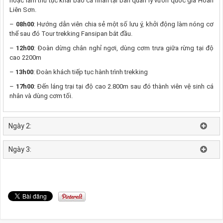
hoặc làm thủ tục khai báo cá nhân tại ban quản lý vườn quốc gia Hoàn
Liên Sơn.
–
08h00
: Hướng dẫn viên chia sẻ một số lưu ý, khởi động làm nóng cơ
thể sau đó Tour trekking Fansipan bắt đầu.
–
12h00
: Đoàn dừng chân nghỉ ngơi, dùng cơm trưa giữa rừng tại độ
cao 2200m
–
13h00
: Đoàn khách tiếp tục hành trình trekking
–
17h00
: Đến láng trại tại độ cao 2.800m sau đó thành viên vệ sinh cá
nhân và dùng cơm tối.
Ngày 2:
Ngày 3: