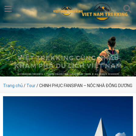
Trang chủ
/
Tour
/ CHINH PHỤC FANSIPAN – NÓC NHÀ ĐÔNG DƯƠNG