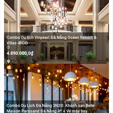
Combo Du lịch Vinpearl Đà Nẵng Ocean Resort &
Villas 4N3Đ
4.890.000,0
₫
-
Combo Du Lịch Đà Nẵng 3N2Đ: Khách sạn Belle
Maison Parosand Đà Nẵng 4* + Vé máy bay