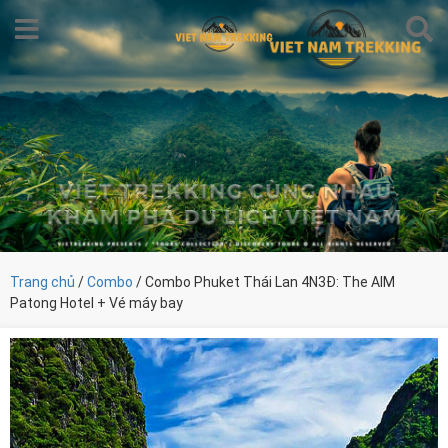
Trang chủ
/
Combo
/ Combo Phuket Thái Lan 4N3Đ: The AIM
Patong Hotel + Vé máy bay