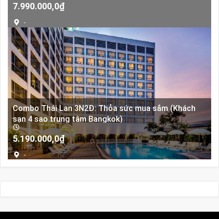
Giá
Giá
7.990.000,0
₫
gốc
hiện
-
là:
tại
7.990.000,0₫.
là:
7.990.000,0₫.
Combo Thái Lan 3N2Đ: Thỏa sức mua sắm (Khách
sạn 4 sao trung tâm Bangkok)
5.190.000,0
₫
-