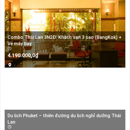
Combo Thái Lan 3N2Đ: Khách sạn 3 sao (BangKok) +
Vé máy bay
4.190.000,0
₫
-
Du lịch Phuket – thiên đường du lịch nghỉ dưỡng Thái
Lan