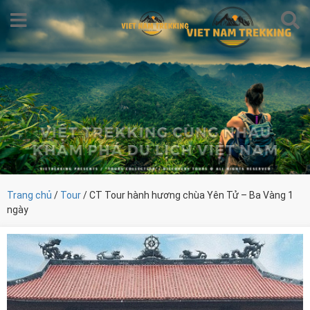
Trang chủ
/
Tour
/ CT Tour hành hương chùa Yên Tử – Ba Vàng 1
ngày