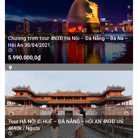
Chương trình tour 4N3Đ Hà Nội – Đà Nẵng – Bà Nà –
Hội An 30/04/2021
5.990.000,0
₫
-
Tour HÀ NỘI đi HUẾ – ĐÀ NẴNG – HỘI AN 4N3Đ chỉ
4690k / Người