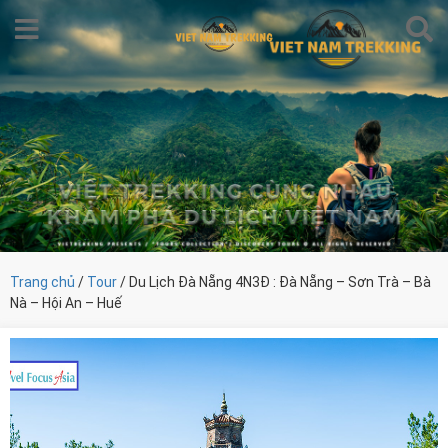
Trang chủ
/
Tour
/ Du Lịch Đà Nẵng 4N3Đ : Đà Nẵng – Sơn Trà – Bà
Nà – Hội An – Huế