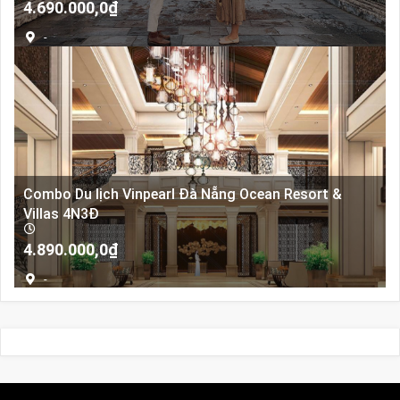
4.690.000,0
₫
-
Combo Du lịch Vinpearl Đà Nẵng Ocean Resort &
Villas 4N3Đ
4.890.000,0
₫
-