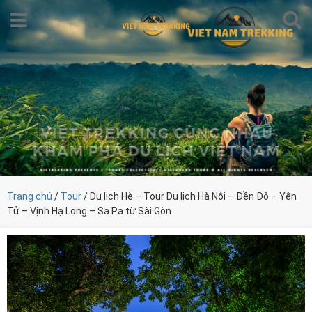
Trang chủ
/
Tour
/ Du lịch Hè – Tour Du lịch Hà Nội – Đền Đô – Yên
Tử – Vịnh Hạ Long – Sa Pa từ Sài Gòn