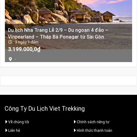
Du lịch Nha Trang Lễ 2/9 – Du ngoạn 4 đảo –
Vinpearland – Tháp Bà Ponagar từ Sài Gòn
3 ngày 3 đêm
Giá
Giá
3.199.000,0
₫
gốc
hiện
-
là:
tại
5.000.000,0₫.
là:
3.199.000,0₫.
Công Ty Du Lịch Viet Trekking
Về chúng tôi
Chính sách riêng tư
Liên hệ
Hình thức thanh toán