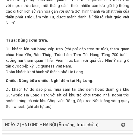
với mực nước biển, một thắng cảnh thiên nhiên còn lưu giữ hệ thống
các di tích lịch sử văn hóa gắn với sự ra đời, hình thành và phát triển của
thiền phái Trúc Lâm Yên Tử, được mệnh danh là “đất tổ Phật giáo Việt
Nam”.
Trưa: Dùng cơm trưa.
Du khách lên núi bằng cáp treo (chi phí cáp treo tự túc), tham quan
chùa Hoa Yên, Bảo Tháp, Trúc Lâm Tam Tổ, Hàng Tùng 700 tuổi…
xuống núi tham quan Thiền Viện Trúc Lâm với quả cầu Như Ý nặng 6
tấn được xếp kỷ lục guiness Việt Nam.
Đoàn khách khởi hành về thành phố Hạ Long.
Chiều: Dùng bữa chiều. Nghỉ đêm tại Hạ Long.
Du khách tự do dạo phố, mua sắm tại chợ đêm hoặc tham gia khu
Sunworld Hạ Long Park với tất cả khu trò chơi trong nhà, ngoài trời
hoành tráng có các khu Công viên Rồng, Cáp treo Nữ Hoàng vòng quay
Sun wheel…(chi phí tự túc).
NGÀY 2 | HẠ LONG – HÀ NỘI (Ăn sáng, trưa, chiều)