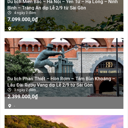
Du lịch Miền Bắc – Hà Nội – Yên Tử – Hạ Long – Ninh
Bình – Tràng An dịp Lễ 2/9 từ Sài Gòn
4 ngày 3 đêm
Giá
Giá
7.099.000,0
₫
gốc
hiện
-
là:
tại
8.000.000,0₫.
là:
7.099.000,0₫.
Du lịch Phan Thiết – Hòn Rơm – Tắm Bùn Khoáng –
Lâu Đài Rượu Vang dịp Lễ 2/9 từ Sài Gòn
3 ngày 2 đêm
Giá
Giá
2.399.000,0
₫
gốc
hiện
-
là:
tại
3.500.000,0₫.
là:
2.399.000,0₫.