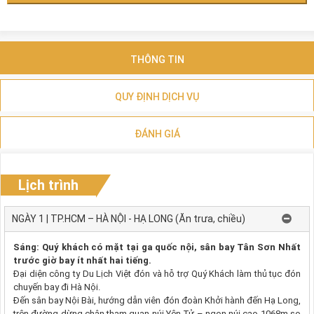
THÔNG TIN
QUY ĐỊNH DỊCH VỤ
ĐÁNH GIÁ
Lịch trình
NGÀY 1 | TP.HCM – HÀ NỘI - HẠ LONG (Ăn trưa, chiều)
Sáng: Quý khách có mặt tại ga quốc nội, sân bay Tân Sơn Nhất
trước giờ bay ít nhất hai tiếng.
Đại diện công ty Du Lịch Việt đón và hỗ trợ Quý Khách làm thủ tục đón
chuyến bay đi Hà Nội.
Đến sân bay Nội Bài, hướng dẫn viên đón đoàn Khởi hành đến Hạ Long,
trên đường dừng chân tham quan núi Yên Tử – ngọn núi cao 1068m so