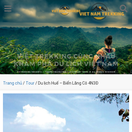
Trang chủ
/
Tour
/ Du lịch Huế – Biển Lăng Cô 4N3Đ