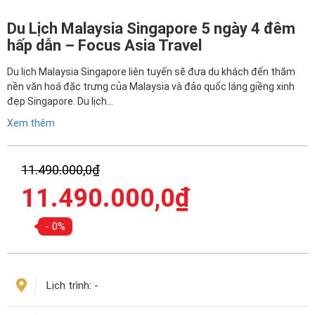
Du Lịch Malaysia Singapore 5 ngày 4 đêm
hấp dẫn – Focus Asia Travel
Du lịch Malaysia Singapore liên tuyến sẽ đưa du khách đến thăm
nền văn hoá đặc trưng của Malaysia và đảo quốc láng giềng xinh
đẹp Singapore. Du lịch…
Xem thêm
Giá
11.490.000,0
₫
gốc
Giá
11.490.000,0
₫
là:
hiện
11.490.000,0₫.
tại
- 0%
là:
11.490.000,0₫.
Lịch trình:
-