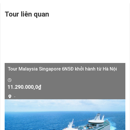
Tour liên quan
Tour Malaysia Singapore 6N5Đ khởi hành từ Hà Nội
Giá
Giá
11.290.000,0
₫
gốc
hiện
-
là:
tại
13.290.000,0₫.
là:
11.290.000,0₫.