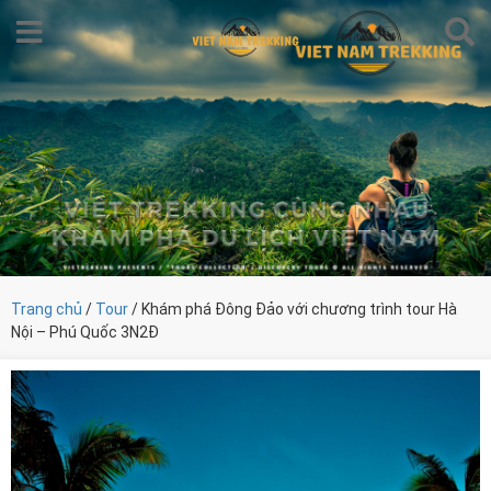
Trang chủ
/
Tour
/ Khám phá Đông Đảo với chương trình tour Hà
Nội – Phú Quốc 3N2Đ