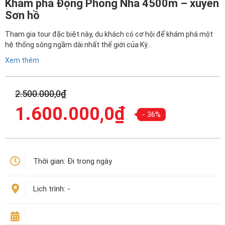
Khám phá Động Phong Nha 4500m – xuyên
Sơn hồ
Tham gia tour đặc biệt này, du khách có cơ hội để khám phá một
hệ thống sông ngầm dài nhất thế giới của Kỳ…
Xem thêm
Giá
2.500.000,0
₫
gốc
Giá
1.600.000,0
₫
là:
- 36%
hiện
2.500.000,0₫.
tại
là:
1.600.000,0₫.
Thời gian:
Đi trong ngày
Lịch trình:
-