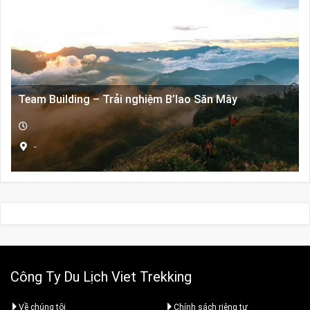
3.100.000,0₫.
Team Building – Trải nghiệm B’lao Săn Mây
-
Công Ty Du Lịch Viet Trekking
Về chúng tôi
Chính sách riêng tư