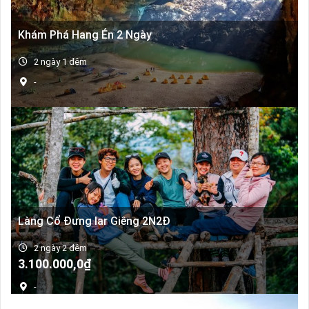
Khám Phá Hang Én 2 Ngày
2 ngày 1 đêm
-
Làng Cổ Đưng Iar Giêng 2N2Đ
2 ngày 2 đêm
Giá
Giá
3.100.000,0
₫
gốc
hiện
-
là:
tại
4.000.000,0₫.
là: