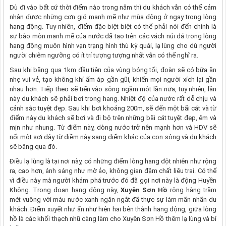
Dù đi vào bất cứ thời điểm nào trong năm thì du khách vẫn có thể cảm
nhận được những cơn gió mạnh mẽ như mùa đông ở ngay trong lòng
hang động. Tuy nhiên, điểm đặc biệt biệt có thể phải nói đến chính là
sự bào mòn mạnh mẽ của nước đã tạo trên các vách núi đá trong lòng
hang động muôn hình vạn trạng hình thù kỳ quái, lạ lùng cho dù người
người chiêm ngưỡng có ít trí tượng tượng nhất vẫn có thể nghĩ ra.
Sau khi băng qua 1km đầu tiên của vùng bóng tối, đoàn sẽ có bữa ăn
nhẹ vui vẻ, tạo không khí ấm áp gần gũi, khiến mọi người xích lại gần
nhau hơn. Tiếp theo sẽ tiến vào sông ngầm một lần nữa, tuy nhiên, lần
này du khách sẽ phải bơi trong hang. Nhiệt độ của nước rất dễ chịu và
cảnh sắc tuyệt đẹp. Sau khi bơi khoảng 200m, sẽ đến một bãi cát và từ
điểm này du khách sẽ bơi và đi bộ trên những bãi cát tuyệt đẹp, êm và
mịn như nhung. Từ điểm này, dòng nước trở nên mạnh hơn và HDV sẽ
nối một sợi dây từ điềm này sang điểm khác của con sông và du khách
sẽ băng qua đó.
Điều lạ lùng là tại nơi này, có những điểm lòng hang đột nhiên như rộng
ra, cao hơn, ánh sáng như mờ ảo, không gian đậm chất liêu trai. Có thể
vì điều này mà người khám phá trước đó đã gọi nơi này là động Huyền
Không. Trong đoạn hang động này,
Xuyên Sơn Hồ
rộng hàng trăm
mét vuông với màu nước xanh ngăn ngắt đã thực sự làm mãn nhãn du
khách. Điểm xuyết như ẩn như hiện hai bên thành hang động, giữa lòng
hồ là các khối thạch nhũ càng làm cho Xuyên Sơn Hồ thêm lạ lùng và bí