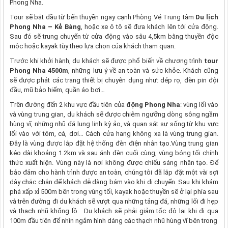
Phong Nha.
Tour sẽ bắt đầu từ bến thuyền ngay cạnh Phòng Vé Trung tâm
Du lịch
Phong Nha – Kẻ Bàng
, hoặc xe ô tô sẽ đưa khách lên tới cửa động.
Sau đó sẽ trung chuyển từ cửa động vào sâu 4,5km bằng thuyền độc
mộc hoặc kayak tùy theo lựa chọn của khách tham quan.
Trước khi khởi hành, du khách sẽ được phổ biến về chương trình
tour
Phong Nha 4500m
, những lưu ý về an toàn và sức khỏe. Khách cũng
sẽ được phát các trang thiết bị chuyên dụng như: dép rọ, đèn pin đội
đầu, mũ bảo hiểm, quần áo bơi…
Trên đường đến 2 khu vực đầu tiên của
động Phong Nha
: vùng lối vào
và vùng trung gian, du khách sẽ được chiêm ngưỡng dòng sông ngầm
hùng vĩ, những nhũ đá lung linh kỳ ảo, và quan sát sự sống từ khu vực
lối vào với tôm, cá, dơi… Cách cửa hang không xa là vùng trung gian.
Đây là vùng được lắp đặt hệ thống đèn điện nhân tạo.Vùng trung gian
kéo dài khoảng 1.2km và sau ánh đèn cuối cùng, vùng bóng tối chính
thức xuất hiện. Vùng này là nơi không được chiếu sáng nhân tạo. Để
bảo đảm cho hành trình được an toàn, chúng tôi đã lắp đặt một vài sợi
dây chắc chắn để khách dễ dàng bám vào khi di chuyển. Sau khi khám
phá xấp xỉ 500m bên trong vùng tối, kayak hoặc thuyền sẽ ở lại phía sau
và trên đường đi du khách sẽ vượt qua những tảng đá, những lối đi hẹp
và thạch nhũ khổng lồ. Du khách sẽ phải giảm tốc độ lại khi đi qua
100m đầu tiên để nhìn ngắm hình dáng các thạch nhũ hùng vĩ bên trong