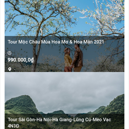
Tour Mộc Châu Mùa Hoa Mơ & Hoa Mận 2021
990.000,0
₫
-
Tour Sài Gòn-Hà Nội-Hà Giang-Lũng Cú-Mèo Vạc
4N3Đ