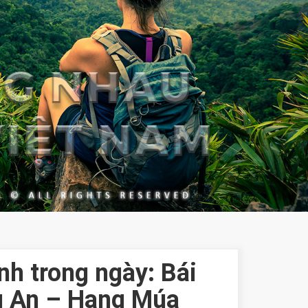
nh trong ngày: Bái
g An – Hang Múa