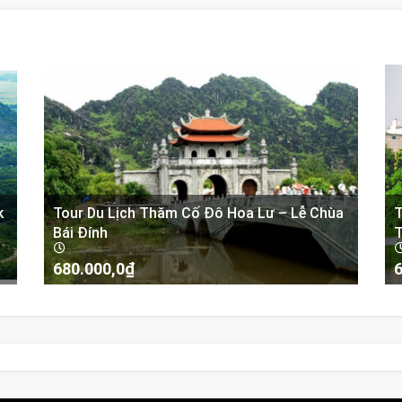
k
Tour Du Lịch Thăm Cố Đô Hoa Lư – Lễ Chùa
T
Bái Đính
T
680.000,0
₫
6
-