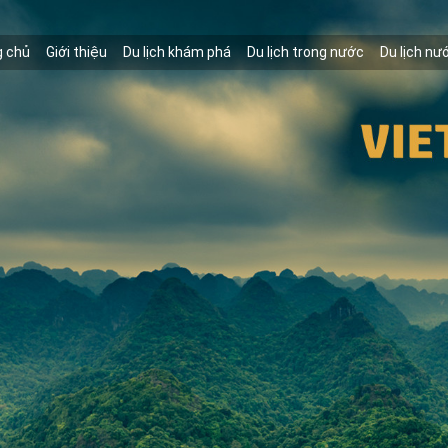
g chủ
Giới thiệu
Du lịch khám phá
Du lịch trong nước
Du lịch nư