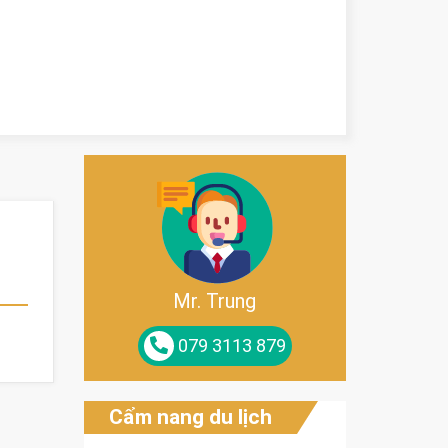
Mr. Trung
079 3113 879
Cẩm nang du lịch