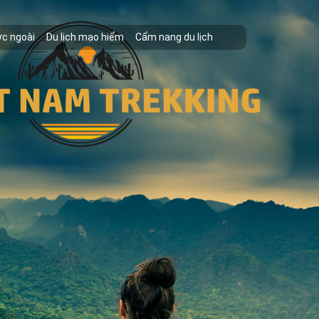
ớc ngoài
Du lịch mạo hiểm
Cẩm nang du lịch