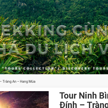
h – Tràng An – Hang Múa
Tour Ninh Bì
Đính – Tràn