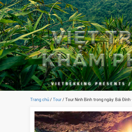
Trang chủ
/
Tour
/ Tour Ninh Bình trong ngày: Bái Đín