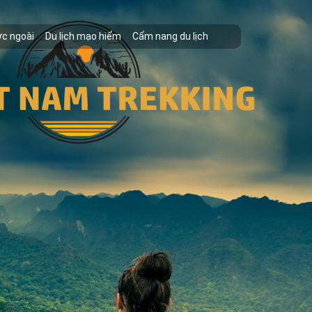
ớc ngoài
Du lịch mạo hiểm
Cẩm nang du lịch