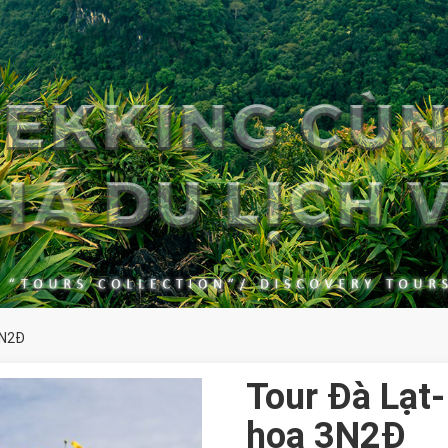
3N2Đ
Tour Đà Lạt
hoa 3N2Đ