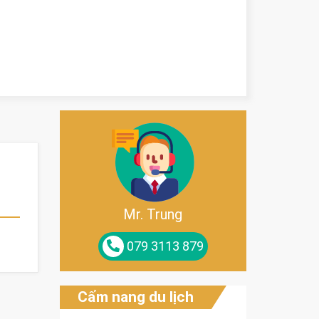
Mr. Trung
079 3113 879
Cẩm nang du lịch