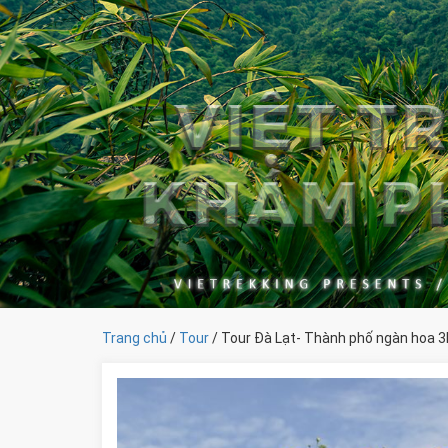
Trang chủ
/
Tour
/ Tour Đà Lạt- Thành phố ngàn hoa 