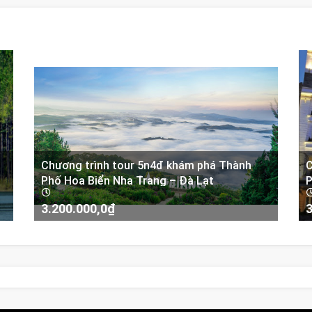
Chương trình tour 5n4đ khám phá Thành
C
Phố Hoa Biển Nha Trang – Đà Lạt
P
3.200.000,0
₫
3
-