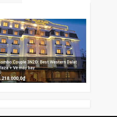
ombo Couple 3N2Đ: Best Western Dalat
laza + Vé máy bay
.218.000,0
₫
-