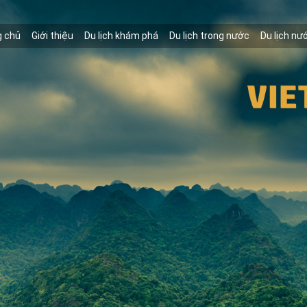
g chủ
Giới thiệu
Du lịch khám phá
Du lịch trong nước
Du lịch nư