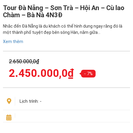
Tour Đà Nẵng – Sơn Trà – Hội An – Cù lao
Chàm – Bà Nà 4N3Đ
Nhắc đến Đà Nẵng là du khách có thể hình dung ngay rằng đó là
một thành phố tuyệt đẹp bên sông Hàn, nằm giữa…
Xem thêm
Giá
2.650.000,0
₫
gốc
Giá
2.450.000,0
₫
là:
- 7%
hiện
2.650.000,0₫.
tại
là:
2.450.000,0₫.
Lịch trình:
-