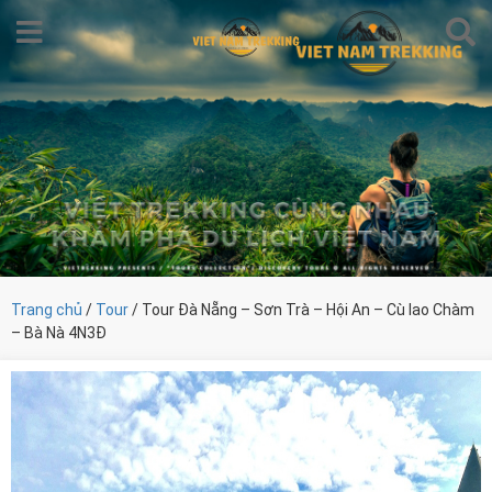
Trang chủ
/
Tour
/ Tour Đà Nẵng – Sơn Trà – Hội An – Cù lao Chàm
– Bà Nà 4N3Đ