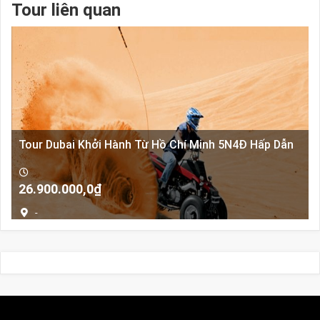
Tour liên quan
Tour Dubai Khởi Hành Từ Hồ Chí Minh 5N4Đ Hấp Dẫn
Giá
Giá
26.900.000,0
₫
gốc
hiện
-
là:
tại
27.900.000,0₫.
là:
26.900.000,0₫.