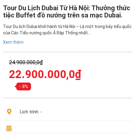
Tour Du Lịch Dubai Từ Hà Nội: Thưởng thức
tiệc Buffet đồ nướng trên sa mạc Dubai.
Tour Du lịch Dubai khởi hành từ Hà Nội – Là một trong bảy tiểu quốc
của Các Tiểu vương quốc Ả Rập Thống nhất…
Xem thêm
Giá
24.900.000,0
₫
gốc
Giá
22.900.000,0
₫
là:
hiện
24.900.000,0₫.
tại
- 8%
là:
22.900.000,0₫.
Lịch trình:
-