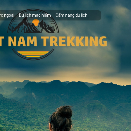
ớc ngoài
Du lịch mạo hiểm
Cẩm nang du lịch