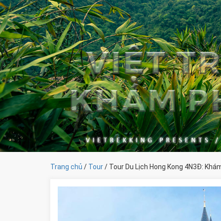
Trang chủ
/
Tour
/ Tour Du Lịch Hong Kong 4N3Đ: Khá