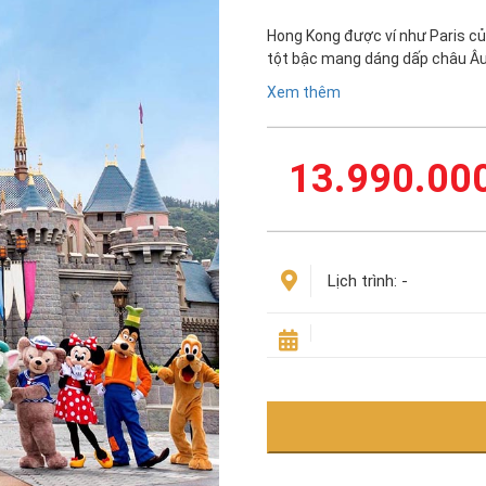
Hong Kong được ví như Paris của
tột bậc mang dáng dấp châu Âu
Xem thêm
13.990.00
Lịch trình:
-