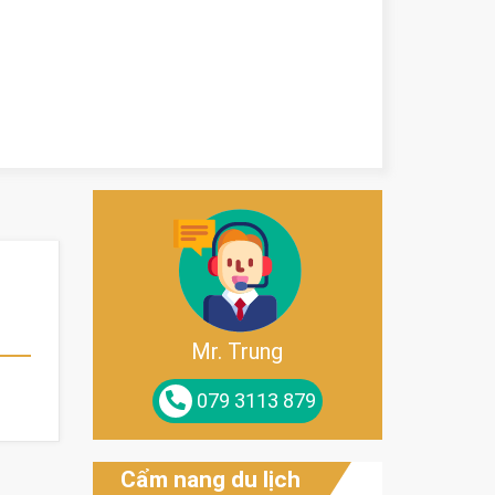
Mr. Trung
079 3113 879
Cẩm nang du lịch