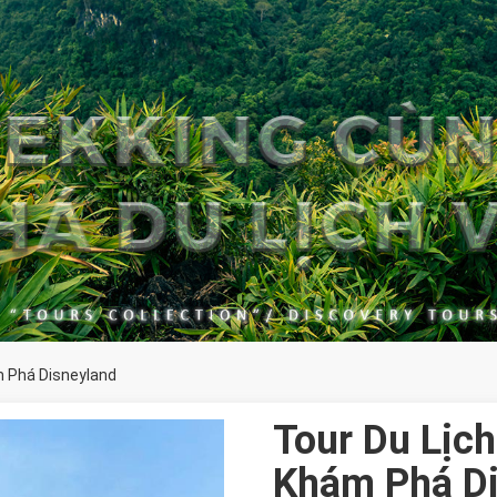
m Phá Disneyland
Tour Du Lịc
Khám Phá Di