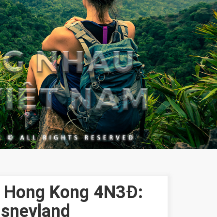
h Hong Kong 4N3Đ:
sneyland