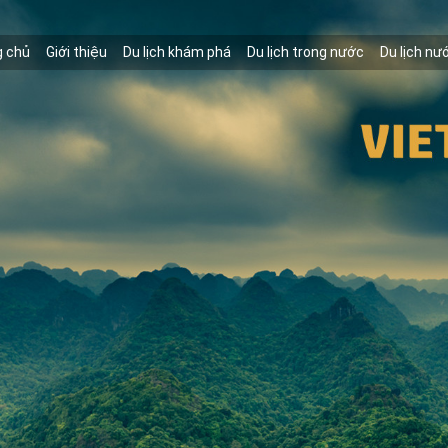
g chủ
Giới thiệu
Du lịch khám phá
Du lịch trong nước
Du lịch nư