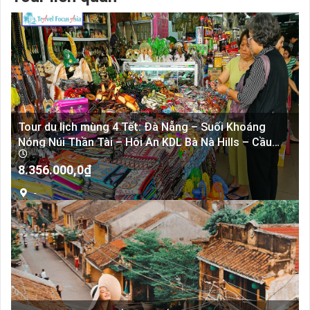
Tour du lịch mùng 4 Tết: Đà Nẵng – Suối Khoáng
Nóng Núi Thần Tài – Hội An KDL Bà Nà Hills – Cầu
Vàng (Bay VN, Sáng)
8.356.000,0
₫
-