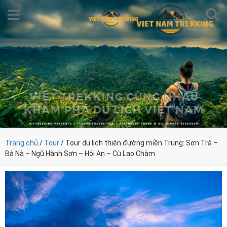
Trang chủ
/
Tour
/ Tour du lịch thiên đường miền Trung: Sơn Trà –
Bà Nà – Ngũ Hành Sơn – Hội An – Cù Lao Chàm