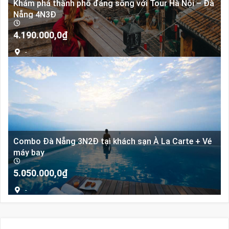
Khám phá thành phố đáng sống với Tour Hà Nội – Đà
Nẵng 4N3Đ
4.190.000,0
₫
-
Combo Đà Nẵng 3N2Đ tại khách sạn À La Carte + Vé
máy bay
5.050.000,0
₫
-