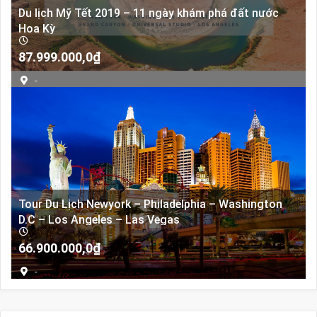
Du lịch Mỹ Tết 2019 – 11 ngày khám phá đất nước
Hoa Kỳ
87.999.000,0
₫
-
Tour Du Lịch Newyork – Philadelphia – Washington
D.C – Los Angeles – Las Vegas
66.900.000,0
₫
-