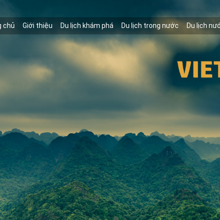
g chủ
Giới thiệu
Du lịch khám phá
Du lịch trong nước
Du lịch nư