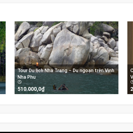
Tour Du lịch Nha Trang – Du ngoạn trên Vịnh
C
Nha Phu
V
510.000,0
₫
2
-