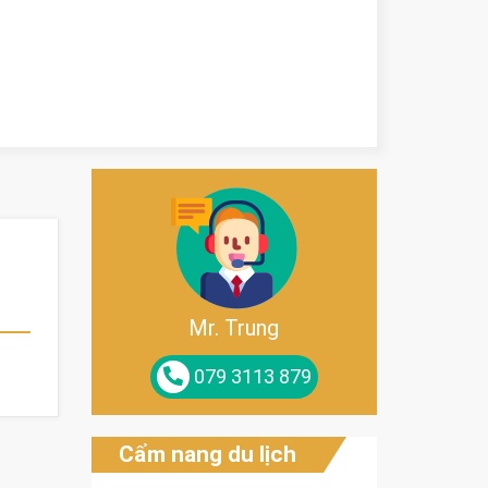
Mr. Trung
079 3113 879
Cẩm nang du lịch