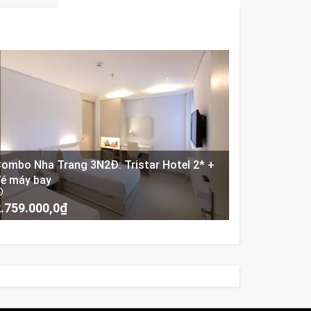
ombo Nha Trang 3N2Đ: Tristar Hotel 2* +
é máy bay
.759.000,0
₫
-