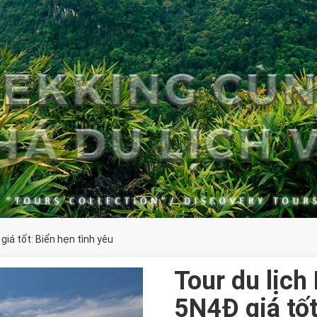
giá tốt: Biển hẹn tình yêu
Tour du lịch
5N4Đ giá tốt