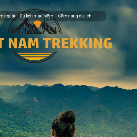
ớc ngoài
Du lịch mạo hiểm
Cẩm nang du lịch