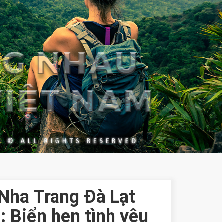
 Nha Trang Đà Lạt
: Biển hẹn tình yêu