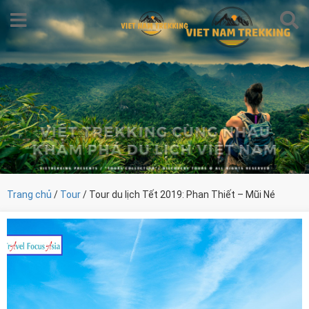
Trang chủ
/
Tour
/ Tour du lịch Tết 2019: Phan Thiết – Mũi Né