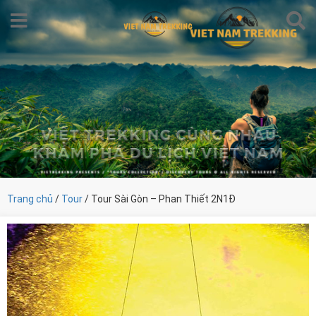
Trang chủ
/
Tour
/ Tour Sài Gòn – Phan Thiết 2N1Đ