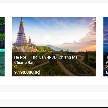
Hà Nội – Thái Lan 4N3Đ: Chiang Mai –
T
Chiang Rai
A
G
9.190.000,0
₫
6
g
-
là
6