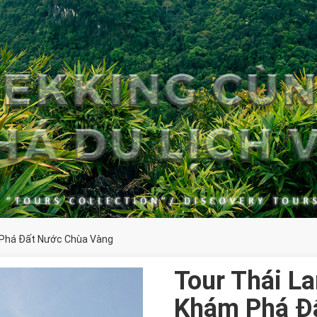
 Phá Đất Nước Chùa Vàng
Tour Thái L
Khám Phá Đ