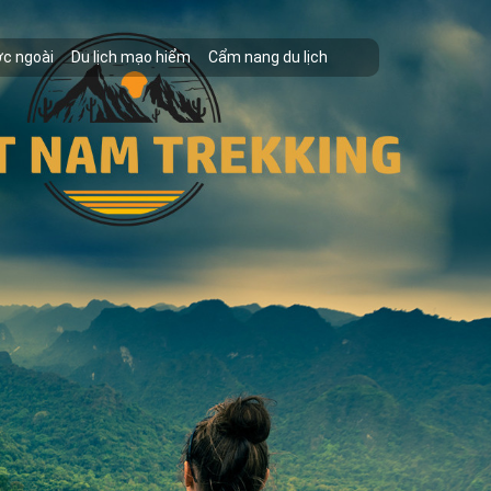
ớc ngoài
Du lịch mạo hiểm
Cẩm nang du lịch