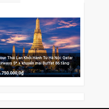
our Thái Lan Khởi Hành Từ Hà Nội: Qatar
irways 5* + khuyến mại Buffet 86 tầng
iá
Giá
.750.000,0
₫
ốc
hiện
-
:
tại
.900.000,0₫.
là:
6.750.000,0₫.