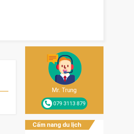
Mr. Trung
079 3113 879
Cẩm nang du lịch