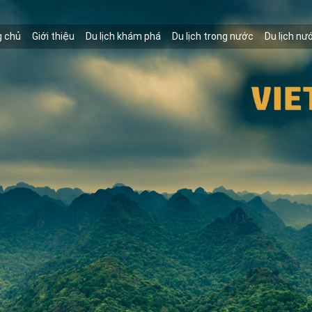
g chủ
Giới thiệu
Du lịch khám phá
Du lịch trong nước
Du lịch nư