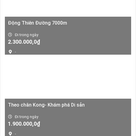
Động Thiên Đường 7000m
Đi trong ngày
Giá
Giá
2.300.000,0
₫
gốc
hiện
-
là:
tại
5.000.000,0₫.
là:
2.300.000,0₫.
Theo chân Kong- Khám phá Di sản
Đi trong ngày
Giá
Giá
1.900.000,0
₫
gốc
hiện
-
là:
tại