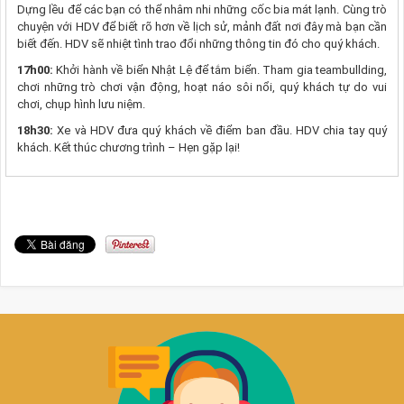
Dựng lều để các bạn có thể nhâm nhi những cốc bia mát lạnh. Cùng trò
chuyện với HDV để biết rõ hơn về lịch sử, mảnh đất nơi đây mà bạn cần
biết đến. HDV sẽ nhiệt tình trao đổi những thông tin đó cho quý khách.
17h00:
Khởi hành về biển Nhật Lệ để tắm biển. Tham gia teambullding,
chơi những trò chơi vận động, hoạt náo sôi nổi, quý khách tự do vui
chơi, chụp hình lưu niệm.
18h30:
Xe và HDV đưa quý khách về điểm ban đầu. HDV chia tay quý
khách. Kết thúc chương trình – Hẹn gặp lại!