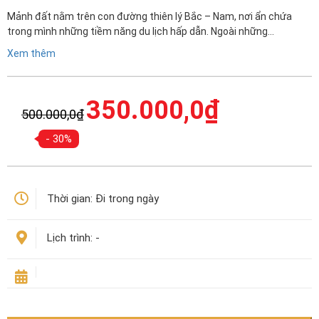
Mảnh đất nằm trên con đường thiên lý Bắc – Nam, nơi ẩn chứa
trong mình những tiềm năng du lịch hấp dẫn. Ngoài những…
Xem thêm
Giá
Giá
350.000,0
₫
500.000,0
₫
gốc
hiện
là:
tại
- 30%
500.000,0₫.
là:
350.000,0₫.
Thời gian:
Đi trong ngày
Lịch trình:
-