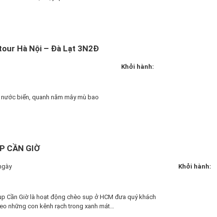
 tour Hà Nội – Đà Lạt 3N2Đ
Khởi hành:
c nước biển, quanh năm mây mù bao
P CẦN GIỜ
ngày
Khởi hành:
up Cần Giờ là hoạt động chèo sup ở HCM đưa quý khách
heo những con kênh rạch trong xanh mát…