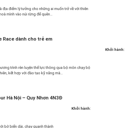
à địa điểm lý tưởng cho những ai muốn trở về với thiên
 hoà mình vào núi rừng để quên…
e Race dành cho trẻ em
Khởi hành:
ương trình rèn luyện thể lực thông qua bộ môn chạy bộ
nhiên, kết hợp với đào tạo kỹ năng mà…
Tour Hà Nội – Quy Nhơn 4N3Đ
Khởi hành:
ới bờ biển dài, chạy quanh thành