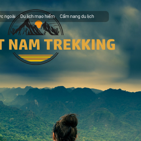
ớc ngoài
Du lịch mạo hiểm
Cẩm nang du lịch