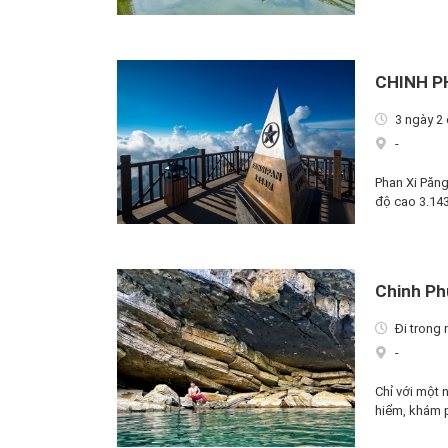
CHINH P
3 ngày 2
-
Phan Xi Păng
độ cao 3.14
Chinh Ph
Đi trong 
-
Chỉ với một 
hiểm, khám 