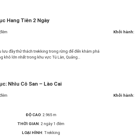
ục Hang Tiên 2 Ngày
 đêm
Khởi hành:
 lưu đầy thử thách trekking trong rừng để đến khám phá
g khô lớn nhất trong khu vực Tú Làn, Quảng…
ục: Nhìu Cô San – Lào Cai
 đêm
Khởi hành:
ĐỘ CAO
: 2.965 m
THỜI GIAN
: 2 ngày 1 đêm
LOẠI HÌNH
: Trekking