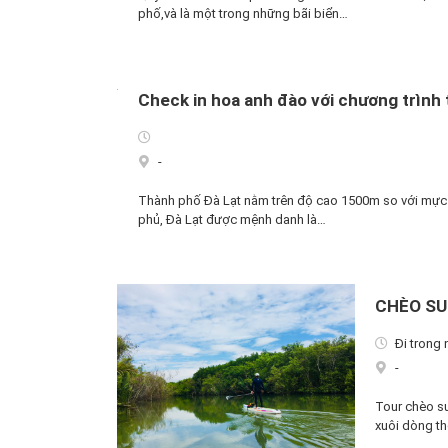
phố,và là một trong những bãi biển…
Check in hoa anh đào với chương trình
-
Thành phố Đà Lạt nằm trên độ cao 1500m so với mự
phủ, Đà Lạt được mệnh danh là…
CHÈO SU
Đi trong 
-
Tour chèo s
xuôi dòng t