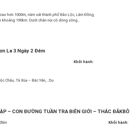
h cao hơn 1000m, nằm sát thành phố Bảo Lộc, Lâm Đồng,
n khoảng 190km. Dưới chân núi có dòng sông…
Sơn La 3 Ngày 2 Đêm
Khởi hành:
ộc Châu, Tà Xùa – Bắc Yên,…Du
MẬP – CON ĐƯỜNG TUẦN TRA BIÊN GIỚI – THÁC ĐĂKBÔ
 đêm
Khởi hành: