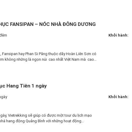
HỤC FANSIPAN – NÓC NHÀ ĐÔNG DƯƠNG
 đêm
Khởi hành:
, Fansipan hay Phan Si Păng thuộc dãy Hoàn Liên Sơn có
3m không những là ngọn núi cao nhất Việt Nam mà cao…
ục Hang Tiên 1 ngày
ngày
Khởi hành:
ngày, Vietrekking sẽ giúp có được một tour du lịch mạo
phá hang động Quảng Bình với những hoạt động…