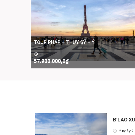
TOUR PHÁP – THỤY SỸ – Ý
57.900.000,0
₫
-
B’LAO X
2 ngày 2