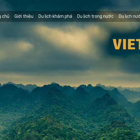
g chủ
Giới thiệu
Du lịch khám phá
Du lịch trong nước
Du lịch nư