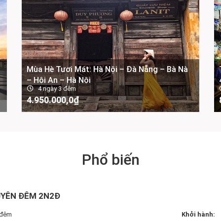
Mùa Hè Tươi Mát: Hà Nội – Đà Nẵng – Bà Nà
– Hội An – Hà Nội
4 ngày 3 đêm
4.950.000,0
₫
-
Phổ biến
UYÊN ĐÊM 2N2Đ
 đêm
Khởi hành: