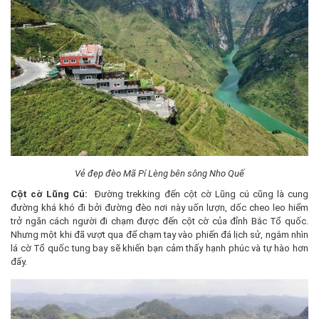
Vẻ đẹp đèo Mã Pí Lèng bên sông Nho Quế
Cột cờ Lũng Cú:
Đường trekking đến cột cờ Lũng cú cũng là cung
đường khá khó đi bởi đường đèo nơi này uốn lượn, dốc cheo leo hiểm
trở ngăn cách người đi chạm được đến cột cờ của đỉnh Bắc Tổ quốc.
Nhưng một khi đã vượt qua để chạm tay vào phiến đá lịch sử, ngắm nhìn
lá cờ Tổ quốc tung bay sẽ khiến bạn cảm thấy hạnh phúc và tự hào hơn
đấy.