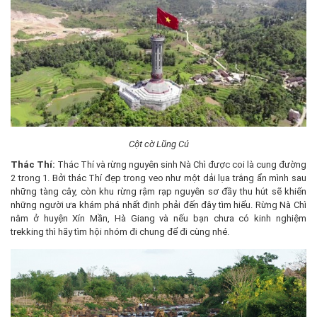
Cột cờ Lũng Cú
Thác Thí:
Thác Thí và rừng nguyên sinh Nà Chì được coi là cung đường
2 trong 1. Bởi thác Thí đẹp trong veo như một dải lụa trắng ẩn mình sau
những tàng cây, còn khu rừng rậm rạp nguyên sơ đầy thu hút sẽ khiến
những người ưa khám phá nhất định phải đến đây tìm hiểu. Rừng Nà Chì
nằm ở huyện Xín Mần, Hà Giang và nếu bạn chưa có kinh nghiệm
trekking thì hãy tìm hội nhóm đi chung để đi cùng nhé.