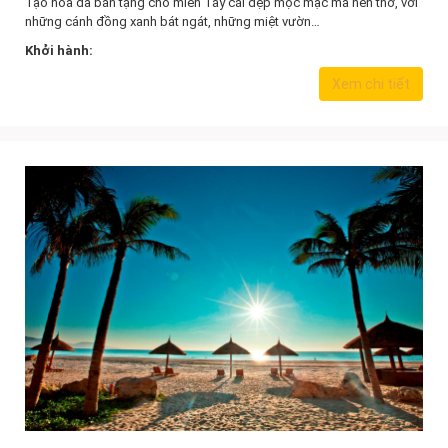
Tạo hóa đã ban tặng cho miền Tây cái đẹp mộc mạc mà nên thơ, với
những cánh đồng xanh bát ngát, những miệt vườn…
Khởi hành:
Xem chi tiết