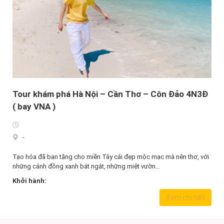
Tour khám phá Hà Nội – Cần Thơ – Côn Đảo 4N3Đ
( bay VNA )
-
Tạo hóa đã ban tặng cho miền Tây cái đẹp mộc mạc mà nên thơ, với
những cánh đồng xanh bát ngát, những miệt vườn…
Khởi hành:
6.890.000,0
₫
Xem chi tiết