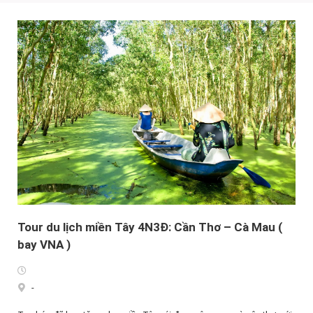
Tour du lịch miền Tây 4N3Đ: Cần Thơ – Cà Mau (
bay VNA )
-