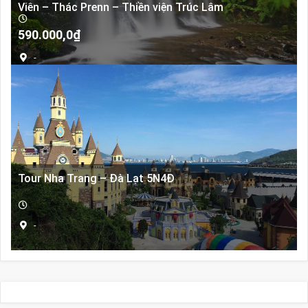
Viên – Thác Prenn – Thiền viện Trúc Lâm
590.000,0
₫
-
Tour Nha Trang – Đà Lạt 5N4Đ
-