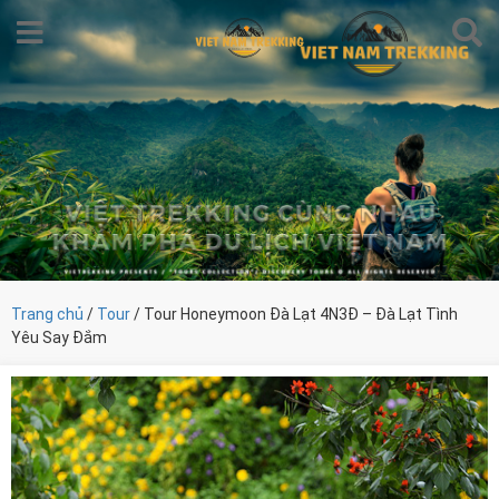
Trang chủ
/
Tour
/ Tour Honeymoon Đà Lạt 4N3Đ – Đà Lạt Tình
Yêu Say Đắm