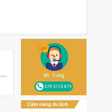
Mr. Trung
079 3113 879
Cẩm nang du lịch