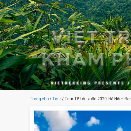
Trang chủ
/
Tour
/ Tour Tết du xuân 2020: Hà Nội – B