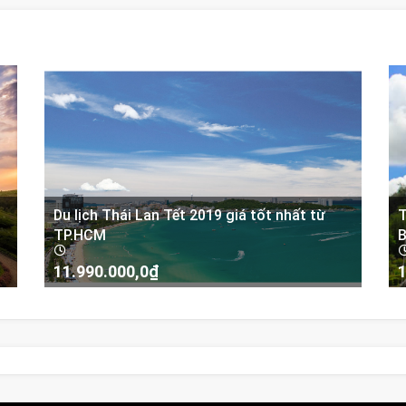
Du lịch Thái Lan Tết 2019 giá tốt nhất từ
T
TP.HCM
B
11.990.000,0
₫
1
-