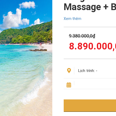
Massage + B
Xem thêm
Giá
9.380.000,0
₫
gốc
8.890.000,
là:
9.380.000,0₫
Lịch trình:
-