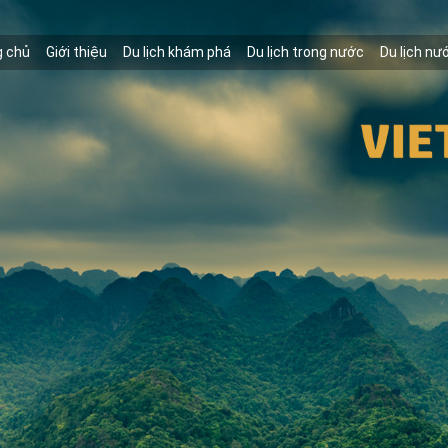
g chủ
Giới thiệu
Du lịch khám phá
Du lịch trong nước
Du lịch nư