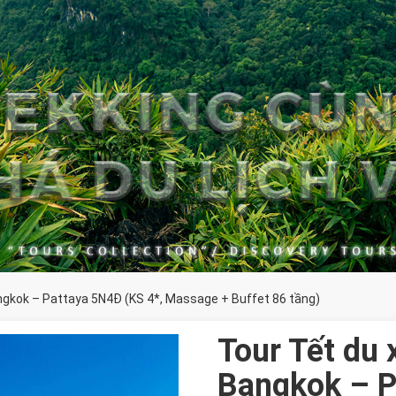
angkok – Pattaya 5N4Đ (KS 4*, Massage + Buffet 86 tầng)
Tour Tết du 
Bangkok – P