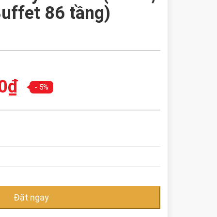
uffet 86 tầng)
Giá
0
₫
- 5%
hiện
.
tại
là:
8.890.000,0₫.
Đặt ngay