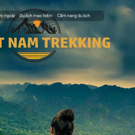
ớc ngoài
Du lịch mạo hiểm
Cẩm nang du lịch