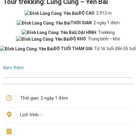
Tour trekking: Lùng Cúng – Yên Bái
ĐỘ CAO
: 2.913 m
THỜI GIAN
: 2 ngày 1 đêm
LOẠI HÌNH
: Trekking
ĐỘ KHÓ
: Trung bình – khó
ĐỘ TUỔI THAM GIA
: Từ 16 tuổi đến 55 tuổ
Xem thêm
Thời gian:
2 ngày 1 đêm
Lịch trình:
-