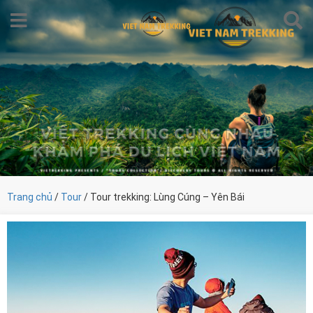
Trang chủ
/
Tour
/ Tour trekking: Lùng Cúng – Yên Bái