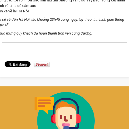
ùng tiệc tối với món đặc sản lẩu địa phương và rượu Tây Bắc. Tổng kết hành
rình và chia sẻ cảm xúc
ên xe về lại Hà Nội
e sẽ về đến Hà Nội vào khoảng 23h45 cùng ngày, tùy theo tình hình giao thông
hực tế
húc mừng quý khách đã hoàn thành trọn vẹn cung đường.