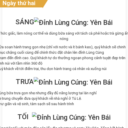
Ngày thứ hai
SÁNG
Thức giấc, làm nóng cơ thể và dùng bữa sáng với tách cà phê hoặc trà gừng ấ
nóng
ửa soạn hành trang gọn nhẹ (chỉ với nước và ít bánh kẹo), quý khách sẽ chinh
hục chặng cuối cùng để chính thức đặt chân lên đỉnh Lùng Cúng
hạm đến đỉnh cao. Quý khách tự do thưởng ngoạn phong cảnh tuyệt đẹp trên
ỉnh núi với tầm nhìn 360 độ
uý khách về tới điểm trại, thu dọn hành trang cá nhân và xuống núi
TRƯA
ùng bữa trưa gọn nhẹ nhưng đầy đủ năng lượng tại lán nghỉ
e trung chuyển đưa quý khách về nhà nghỉ ở Tú Lệ.
hư giãn và vệ sinh, tắm sạch sẽ sau hành trình
TỐI