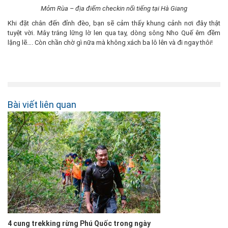
Mỏm Rùa – địa điểm checkin nổi tiếng tại Hà Giang
Khi đặt chân đến đỉnh đèo, bạn sẽ cảm thấy khung cảnh nơi đây thật
tuyệt vời. Mây trắng lững lờ len qua tay, dòng sông Nho Quế êm đềm
lặng lẽ…. Còn chần chờ gì nữa mà không xách ba lô lên và đi ngay thôi!
Bài viết liên quan
4 cung trekking rừng Phú Quốc trong ngày