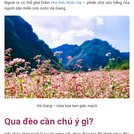
Ngoài ra có thể ghé thăm
chợ tình Khâu Vai
– phiên chợ nức tiếng của
người dân miền sơn cước Hà Giang.
Hà Giang – mùa hoa tam giác mạch
Qua đèo cần chú ý gì?
Hãy chắc chắn mình là tay lái cứng nếu chọn đi tự túc để chinh phục đèo